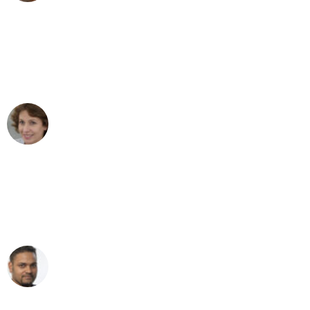
"Besser hätte ich mir den Umzug von
Bochum nach Wien nicht vorstellen
können - DANKE!"
Maria W
Umzug von Bochum nach Wien
"Mein Klavier kam in unter 24 Stunden
ohne einen Kratzer an - ein
erstklassiger Service!"
Ümit Y.
Klaviertransport in Bochum