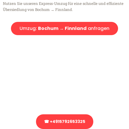
Nutzen Sie unseren Express-Umzug für eine schnelle und effiziente
Übersiedlung von Bochum → Finnland.
Umzug:
Bochum → Finnland
anfragen
Kostenlose Beratung!
Sie haben Fragen?
Sie haben Fragen zu Ihrem Transport oder benötigen eine Beratung
bezüglich Ihres Umzug?
Rufen Sie uns gerne an, unser Team aus Experten freut sich, Ihnen
kostenlos weiterzuhelfen!
☎ +4915792653325