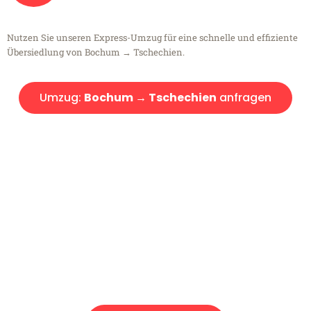
Nutzen Sie unseren Express-Umzug für eine schnelle und effiziente
Übersiedlung von Bochum → Tschechien.
Umzug:
Bochum → Tschechien
anfragen
Kostenlose Beratung!
Sie haben Fragen?
Sie haben Fragen zu Ihrem Transport oder benötigen eine Beratung
bezüglich Ihres Umzug?
Rufen Sie uns gerne an, unser Team aus Experten freut sich, Ihnen
kostenlos weiterzuhelfen!