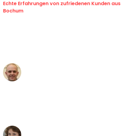
Echte Erfahrungen von zufriedenen Kunden aus
Bochum
"Erste Klasse! Ein großes Dankeschön
an das gesamte Team von Krüger
Umzugsservice für ihren
außergewöhnlichen Service!"
Frederik F.
Umzug in Bochum
"Besser hätte ich mir den Umzug von
Bochum nach Wien nicht vorstellen
können - DANKE!"
Maria W