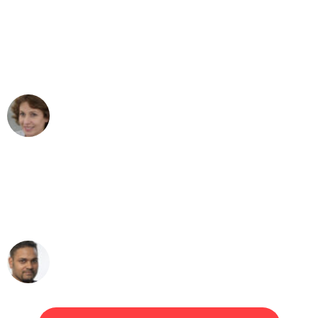
"Besser hätte ich mir den Umzug von
Bochum nach Wien nicht vorstellen
können - DANKE!"
Maria W
Umzug von Bochum nach Wien
"Mein Klavier kam in unter 24 Stunden
ohne einen Kratzer an - ein
erstklassiger Service!"
Ümit Y.
Klaviertransport in Bochum