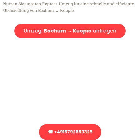
Nutzen Sie unseren Express-Umzug für eine schnelle und effiziente
Übersiedlung von Bochum → Kuopio.
Umzug:
Bochum → Kuopio
anfragen
Kostenlose Beratung!
Sie haben Fragen?
Sie haben Fragen zu Ihrem Transport oder benötigen eine Beratung
bezüglich Ihres Umzug?
Rufen Sie uns gerne an, unser Team aus Experten freut sich, Ihnen
kostenlos weiterzuhelfen!
☎ +4915792653325