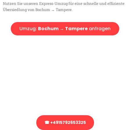
Nutzen Sie unseren Express-Umzug für eine schnelle und effiziente
Übersiedlung von Bochum → Tampere.
Umzug:
Bochum → Tampere
anfragen
Kostenlose Beratung!
Sie haben Fragen?
Sie haben Fragen zu Ihrem Transport oder benötigen eine Beratung
bezüglich Ihres Umzug?
Rufen Sie uns gerne an, unser Team aus Experten freut sich, Ihnen
kostenlos weiterzuhelfen!
☎ +4915792653325