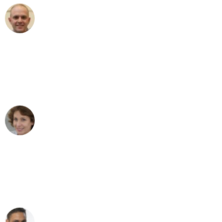
Frederik F.
Umzug in Bochum
"Besser hätte ich mir den Umzug von
Bochum nach Wien nicht vorstellen
können - DANKE!"
Maria W
Umzug von Bochum nach Wien
"Mein Klavier kam in unter 24 Stunden
ohne einen Kratzer an - ein
erstklassiger Service!"
Ümit Y.