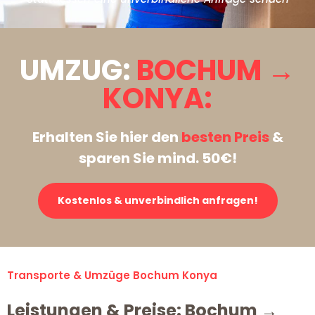
UMZUG:
BOCHUM →
KONYA:
Erhalten Sie hier den
besten Preis
&
sparen Sie mind. 50€!
Kostenlos & unverbindlich anfragen!
Transporte & Umzüge Bochum Konya
Leistungen & Preise: Bochum →