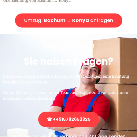
Übersiedlung von Bochum → Konya.
Umzug:
Bochum → Konya
anfragen
Kostenlose Beratung!
Sie haben Fragen?
Sie haben Fragen zu Ihrem Transport oder benötigen eine Beratung
bezüglich Ihres Umzug?
Rufen Sie uns gerne an, unser Team aus Experten freut sich, Ihnen
kostenlos weiterzuhelfen!
☎ +4915792653325
Stattdessen eine unverbindliche Anfrage senden