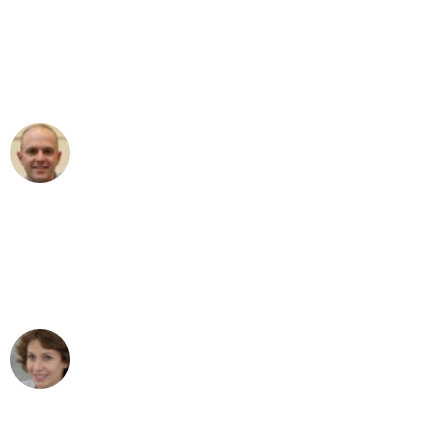
an das gesamte Team von Krüger
Umzugsservice für ihren
außergewöhnlichen Service!"
Frederik F.
Umzug in Bochum
"Besser hätte ich mir den Umzug von
Bochum nach Wien nicht vorstellen
können - DANKE!"
Maria W
Umzug von Bochum nach Wien
"Mein Klavier kam in unter 24 Stunden