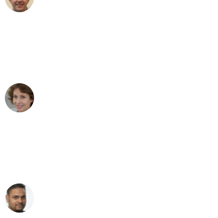
Umzug in Bochum
"Besser hätte ich mir den Umzug von
Bochum nach Wien nicht vorstellen
können - DANKE!"
Maria W
Umzug von Bochum nach Wien
"Mein Klavier kam in unter 24 Stunden
ohne einen Kratzer an - ein
erstklassiger Service!"
Ümit Y.
Klaviertransport in Bochum