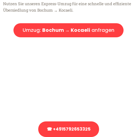
Nutzen Sie unseren Express-Umzug für eine schnelle und effiziente
Übersiedlung von Bochum → Kocaeli.
Umzug:
Bochum → Kocaeli
anfragen
Kostenlose Beratung!
Sie haben Fragen?
Sie haben Fragen zu Ihrem Transport oder benötigen eine Beratung
bezüglich Ihres Umzug?
Rufen Sie uns gerne an, unser Team aus Experten freut sich, Ihnen
kostenlos weiterzuhelfen!
☎ +4915792653325