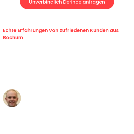
Unverbindlich Derince anfragen
Echte Erfahrungen von zufriedenen Kunden aus
Bochum
"Erste Klasse! Ein großes Dankeschön
an das gesamte Team von Krüger
Umzugsservice für ihren
außergewöhnlichen Service!"
Frederik F.
Umzug in Bochum
"Besser hätte ich mir den Umzug von
Bochum nach Wien nicht vorstellen