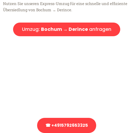
Nutzen Sie unseren Express-Umzug für eine schnelle und effiziente
Übersiedlung von Bochum → Derince.
Umzug:
Bochum → Derince
anfragen
Kostenlose Beratung!
Sie haben Fragen?
Sie haben Fragen zu Ihrem Transport oder benötigen eine Beratung
bezüglich Ihres Umzug?
Rufen Sie uns gerne an, unser Team aus Experten freut sich, Ihnen
kostenlos weiterzuhelfen!
☎ +4915792653325