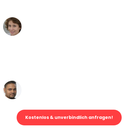
können - DANKE!"
Maria W
Umzug von Bochum nach Wien
"Mein Klavier kam in unter 24 Stunden
ohne einen Kratzer an - ein
erstklassiger Service!"
Ümit Y.
Klaviertransport in Bochum
Kostenlos & unverbindlich anfragen!
Jetzt anfragen und der nächste glückliche Kunde werden. Alle