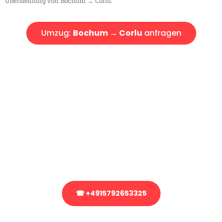
Übersiedlung von Bochum → Corlu.
Umzug:
Bochum → Corlu
anfragen
Kostenlose Beratung!
Sie haben Fragen?
Sie haben Fragen zu Ihrem Transport oder benötigen eine Beratung
bezüglich Ihres Umzug?
Rufen Sie uns gerne an, unser Team aus Experten freut sich, Ihnen
kostenlos weiterzuhelfen!
☎ +4915792653325
Stattdessen eine unverbindliche Anfrage senden