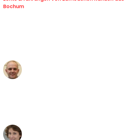
Bochum
"Erste Klasse! Ein großes Dankeschön
an das gesamte Team von Krüger
Umzugsservice für ihren
außergewöhnlichen Service!"
Frederik F.
Umzug in Bochum
"Besser hätte ich mir den Umzug von
Bochum nach Wien nicht vorstellen
können - DANKE!"
Maria W
Umzug von Bochum nach Wien