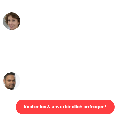
können - DANKE!"
Maria W
Umzug von Bochum nach Wien
"Mein Klavier kam in unter 24 Stunden
ohne einen Kratzer an - ein
erstklassiger Service!"
Ümit Y.
Klaviertransport in Bochum
Kostenlos & unverbindlich anfragen!
Jetzt anfragen und der nächste glückliche Kunde werden. Alle
Umzugsanfragen sind zu
100% kostenlos & unverbindlich!