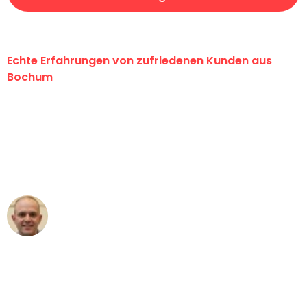
Echte Erfahrungen von zufriedenen Kunden aus
Bochum
"Erste Klasse! Ein großes Dankeschön
an das gesamte Team von Krüger
Umzugsservice für ihren
außergewöhnlichen Service!"
Frederik F.
Umzug in Bochum
"Besser hätte ich mir den Umzug von
Bochum nach Wien nicht vorstellen