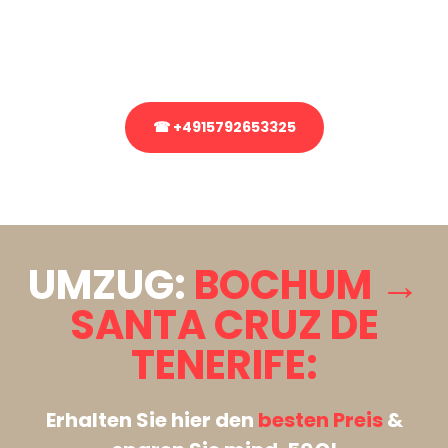
bezüglich Ihres Umzug?
Rufen Sie uns gerne an, unser Team aus Experten freut sich, Ihnen
kostenlos weiterzuhelfen!
☎ +4915792653325
Stattdessen eine unverbindliche Anfrage senden
UMZUG:
BOCHUM →
SANTA CRUZ DE
TENERIFE:
Erhalten Sie hier den
besten Preis
&