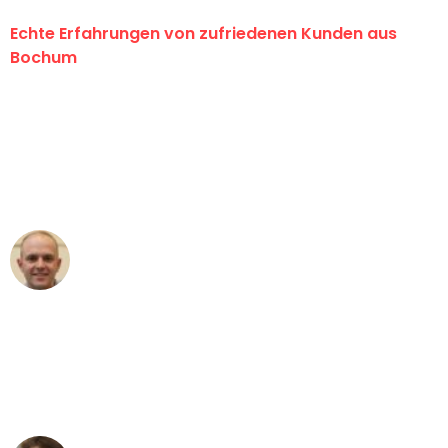
Echte Erfahrungen von zufriedenen Kunden aus
Bochum
"Erste Klasse! Ein großes Dankeschön
an das gesamte Team von Krüger
Umzugsservice für ihren
außergewöhnlichen Service!"
Frederik F.
Umzug in Bochum
"Besser hätte ich mir den Umzug von
Bochum nach Wien nicht vorstellen
können - DANKE!"