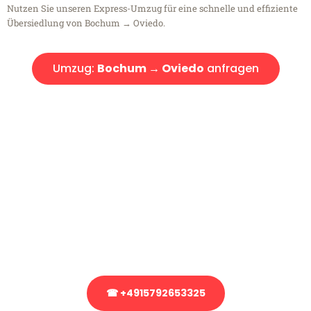
Nutzen Sie unseren Express-Umzug für eine schnelle und effiziente
Übersiedlung von Bochum → Oviedo.
Umzug:
Bochum → Oviedo
anfragen
Kostenlose Beratung!
Sie haben Fragen?
Sie haben Fragen zu Ihrem Transport oder benötigen eine Beratung
bezüglich Ihres Umzug?
Rufen Sie uns gerne an, unser Team aus Experten freut sich, Ihnen
kostenlos weiterzuhelfen!
☎ +4915792653325