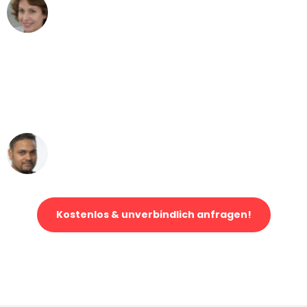
Maria W
Umzug von Bochum nach Wien
"Mein Klavier kam in unter 24 Stunden
ohne einen Kratzer an - ein
erstklassiger Service!"
Ümit Y.
Klaviertransport in Bochum
Kostenlos & unverbindlich anfragen!
Jetzt anfragen und der nächste glückliche Kunde werden. Alle
Umzugsanfragen sind zu
100% kostenlos & unverbindlich!