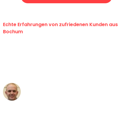
Echte Erfahrungen von zufriedenen Kunden aus
Bochum
"Erste Klasse! Ein großes Dankeschön
an das gesamte Team von Krüger
Umzugsservice für ihren
außergewöhnlichen Service!"
Frederik F.
Umzug in Bochum
"Besser hätte ich mir den Umzug von
Bochum nach Wien nicht vorstellen