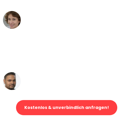
können - DANKE!"
Maria W
Umzug von Bochum nach Wien
"Mein Klavier kam in unter 24 Stunden
ohne einen Kratzer an - ein
erstklassiger Service!"
Ümit Y.
Klaviertransport in Bochum
Kostenlos & unverbindlich anfragen!
Jetzt anfragen und der nächste glückliche Kunde werden. Alle
Umzugsanfragen sind zu
100% kostenlos & unverbindlich!