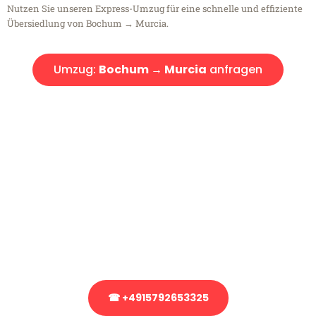
Nutzen Sie unseren Express-Umzug für eine schnelle und effiziente
Übersiedlung von Bochum → Murcia.
Umzug:
Bochum → Murcia
anfragen
Kostenlose Beratung!
Sie haben Fragen?
Sie haben Fragen zu Ihrem Transport oder benötigen eine Beratung
bezüglich Ihres Umzug?
Rufen Sie uns gerne an, unser Team aus Experten freut sich, Ihnen
kostenlos weiterzuhelfen!
☎ +4915792653325