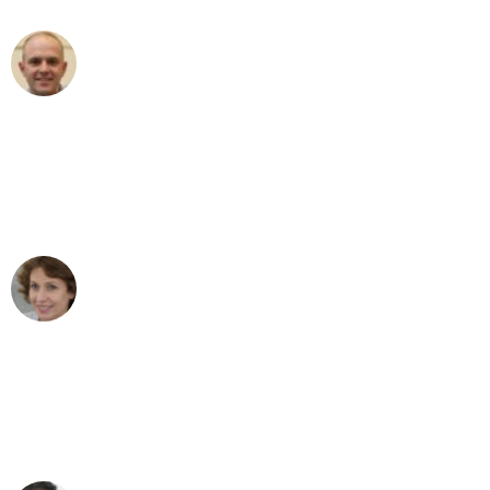
Frederik F.
Umzug in Bochum
"Besser hätte ich mir den Umzug von
Bochum nach Wien nicht vorstellen
können - DANKE!"
Maria W
Umzug von Bochum nach Wien
"Mein Klavier kam in unter 24 Stunden
ohne einen Kratzer an - ein
erstklassiger Service!"