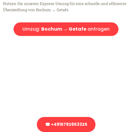
Nutzen Sie unseren Express-Umzug für eine schnelle und effiziente
Übersiedlung von Bochum → Getafe.
Umzug:
Bochum → Getafe
anfragen
Kostenlose Beratung!
Sie haben Fragen?
Sie haben Fragen zu Ihrem Transport oder benötigen eine Beratung
bezüglich Ihres Umzug?
Rufen Sie uns gerne an, unser Team aus Experten freut sich, Ihnen
kostenlos weiterzuhelfen!
☎ +4915792653325