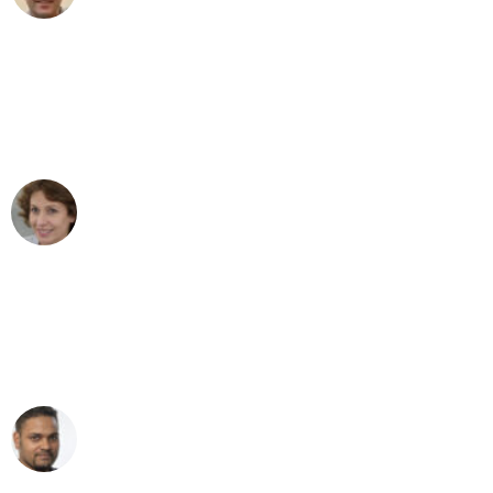
"Besser hätte ich mir den Umzug von
Bochum nach Wien nicht vorstellen
können - DANKE!"
Maria W
Umzug von Bochum nach Wien
"Mein Klavier kam in unter 24 Stunden
ohne einen Kratzer an - ein
erstklassiger Service!"
Ümit Y.
Klaviertransport in Bochum