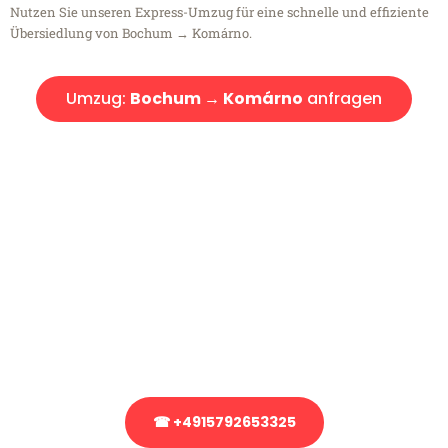
Nutzen Sie unseren Express-Umzug für eine schnelle und effiziente
Übersiedlung von Bochum → Komárno.
Umzug:
Bochum → Komárno
anfragen
Kostenlose Beratung!
Sie haben Fragen?
Sie haben Fragen zu Ihrem Transport oder benötigen eine Beratung
bezüglich Ihres Umzug?
Rufen Sie uns gerne an, unser Team aus Experten freut sich, Ihnen
kostenlos weiterzuhelfen!
☎ +4915792653325