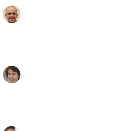
Frederik F.
Umzug in Bochum
"Besser hätte ich mir den Umzug von
Bochum nach Wien nicht vorstellen
können - DANKE!"
Maria W
Umzug von Bochum nach Wien
"Mein Klavier kam in unter 24 Stunden
ohne einen Kratzer an - ein
erstklassiger Service!"