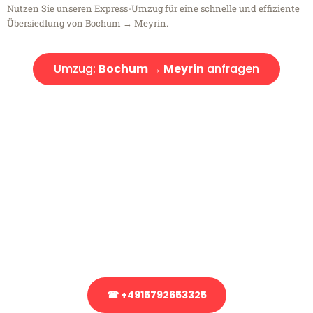
Nutzen Sie unseren Express-Umzug für eine schnelle und effiziente
Übersiedlung von Bochum → Meyrin.
Umzug:
Bochum → Meyrin
anfragen
Kostenlose Beratung!
Sie haben Fragen?
Sie haben Fragen zu Ihrem Transport oder benötigen eine Beratung
bezüglich Ihres Umzug?
Rufen Sie uns gerne an, unser Team aus Experten freut sich, Ihnen
kostenlos weiterzuhelfen!
☎ +4915792653325