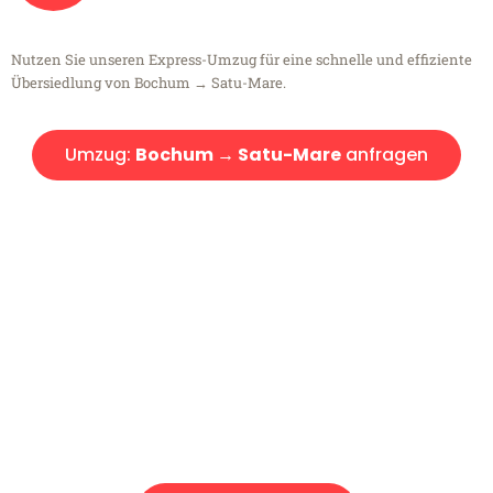
Nutzen Sie unseren Express-Umzug für eine schnelle und effiziente
Übersiedlung von Bochum → Satu-Mare.
Umzug:
Bochum → Satu-Mare
anfragen
Kostenlose Beratung!
Sie haben Fragen?
Sie haben Fragen zu Ihrem Transport oder benötigen eine Beratung
bezüglich Ihres Umzug?
Rufen Sie uns gerne an, unser Team aus Experten freut sich, Ihnen
kostenlos weiterzuhelfen!