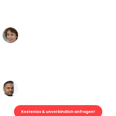
"Besser hätte ich mir den Umzug von
Bochum nach Wien nicht vorstellen
können - DANKE!"
Maria W
Umzug von Bochum nach Wien
"Mein Klavier kam in unter 24 Stunden
ohne einen Kratzer an - ein
erstklassiger Service!"
Ümit Y.
Klaviertransport in Bochum
Kostenlos & unverbindlich anfragen!