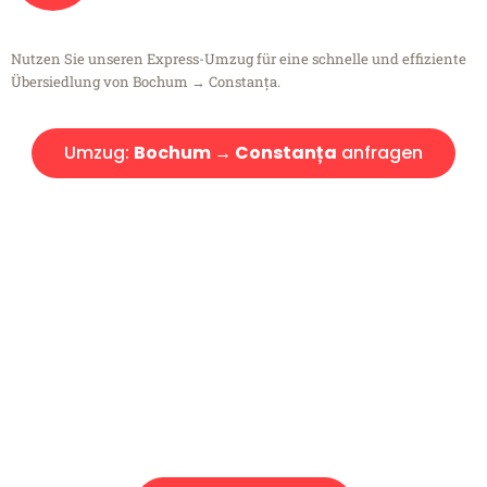
Nutzen Sie unseren Express-Umzug für eine schnelle und effiziente
Übersiedlung von Bochum → Constanța.
Umzug:
Bochum → Constanța
anfragen
Kostenlose Beratung!
Sie haben Fragen?
Sie haben Fragen zu Ihrem Transport oder benötigen eine Beratung
bezüglich Ihres Umzug?
Rufen Sie uns gerne an, unser Team aus Experten freut sich, Ihnen
kostenlos weiterzuhelfen!