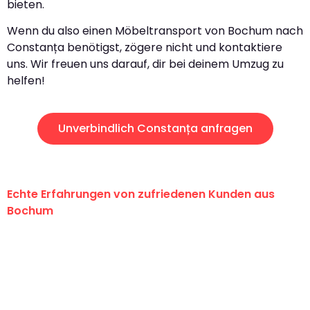
bieten.
Wenn du also einen Möbeltransport von Bochum nach
Constanța benötigst, zögere nicht und kontaktiere
uns. Wir freuen uns darauf, dir bei deinem Umzug zu
helfen!
Unverbindlich Constanța anfragen
Echte Erfahrungen von zufriedenen Kunden aus
Bochum
"Erste Klasse! Ein großes Dankeschön
an das gesamte Team von Krüger
Umzugsservice für ihren
außergewöhnlichen Service!"