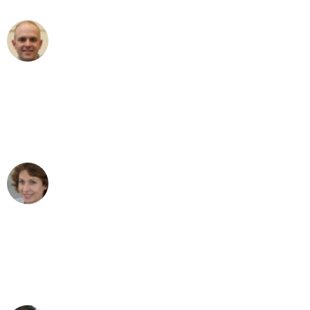
Frederik F.
Umzug in Bochum
"Besser hätte ich mir den Umzug von
Bochum nach Wien nicht vorstellen
können - DANKE!"
Maria W
Umzug von Bochum nach Wien
"Mein Klavier kam in unter 24 Stunden
ohne einen Kratzer an - ein
erstklassiger Service!"