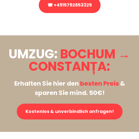
☎ +4915792653325
Stattdessen eine unverbindliche Anfrage senden
UMZUG:
BOCHUM →
CONSTANȚA:
Erhalten Sie hier den
besten Preis
&
sparen Sie mind. 50€!
Kostenlos & unverbindlich anfragen!