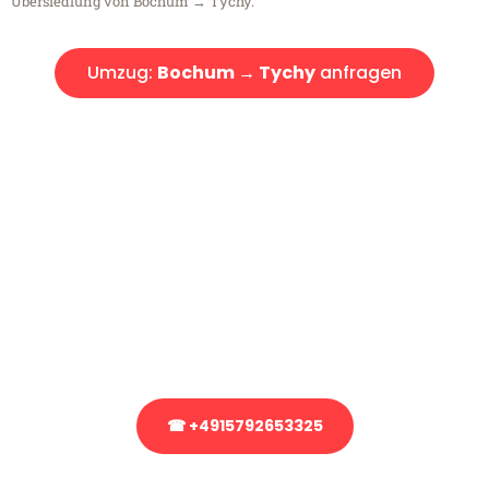
Übersiedlung von Bochum → Tychy.
Umzug:
Bochum → Tychy
anfragen
Kostenlose Beratung!
Sie haben Fragen?
Sie haben Fragen zu Ihrem Transport oder benötigen eine Beratung
bezüglich Ihres Umzug?
Rufen Sie uns gerne an, unser Team aus Experten freut sich, Ihnen
kostenlos weiterzuhelfen!
☎ +4915792653325
Stattdessen eine unverbindliche Anfrage senden