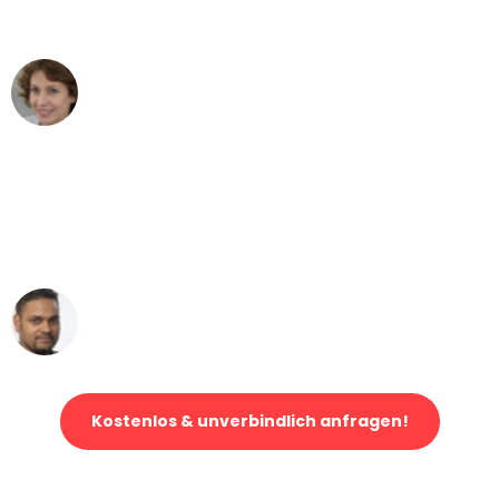
können - DANKE!"
Maria W
Umzug von Bochum nach Wien
"Mein Klavier kam in unter 24 Stunden
ohne einen Kratzer an - ein
erstklassiger Service!"
Ümit Y.
Klaviertransport in Bochum
Kostenlos & unverbindlich anfragen!
Jetzt anfragen und der nächste glückliche Kunde werden. Alle