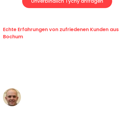
Unverbindlich Tychy anfragen
Echte Erfahrungen von zufriedenen Kunden aus
Bochum
"Erste Klasse! Ein großes Dankeschön
an das gesamte Team von Krüger
Umzugsservice für ihren
außergewöhnlichen Service!"
Frederik F.
Umzug in Bochum
"Besser hätte ich mir den Umzug von
Bochum nach Wien nicht vorstellen