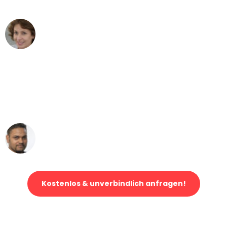
können - DANKE!"
Maria W
Umzug von Bochum nach Wien
"Mein Klavier kam in unter 24 Stunden
ohne einen Kratzer an - ein
erstklassiger Service!"
Ümit Y.
Klaviertransport in Bochum
Kostenlos & unverbindlich anfragen!
Jetzt anfragen und der nächste glückliche Kunde werden. Alle
Umzugsanfragen sind zu
100% kostenlos & unverbindlich!