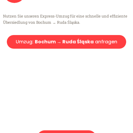
Nutzen Sie unseren Express-Umzug für eine schnelle und effiziente
Übersiedlung von Bochum → Ruda Śląska.
Umzug:
Bochum → Ruda Śląska
anfragen
Kostenlose Beratung!
Sie haben Fragen?
Sie haben Fragen zu Ihrem Transport oder benötigen eine Beratung
bezüglich Ihres Umzug?
Rufen Sie uns gerne an, unser Team aus Experten freut sich, Ihnen
kostenlos weiterzuhelfen!