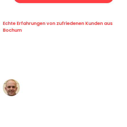
Echte Erfahrungen von zufriedenen Kunden aus
Bochum
"Erste Klasse! Ein großes Dankeschön
an das gesamte Team von Krüger
Umzugsservice für ihren
außergewöhnlichen Service!"
Frederik F.
Umzug in Bochum
"Besser hätte ich mir den Umzug von
Bochum nach Wien nicht vorstellen