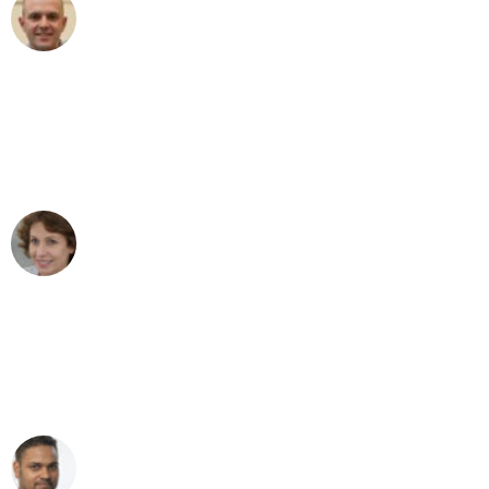
Frederik F.
Umzug in Bochum
"Besser hätte ich mir den Umzug von
Bochum nach Wien nicht vorstellen
können - DANKE!"
Maria W
Umzug von Bochum nach Wien
"Mein Klavier kam in unter 24 Stunden
ohne einen Kratzer an - ein
erstklassiger Service!"
Ümit Y.
Klaviertransport in Bochum