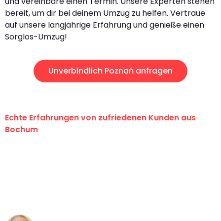
und vereinbare einen Termin. Unsere Experten stehen
bereit, um dir bei deinem Umzug zu helfen. Vertraue
auf unsere langjährige Erfahrung und genieße einen
Sorglos-Umzug!
Unverbindlich Poznań anfragen
Echte Erfahrungen von zufriedenen Kunden aus
Bochum
"Erste Klasse! Ein großes Dankeschön
an das gesamte Team von Krüger
Umzugsservice für ihren
außergewöhnlichen Service!"