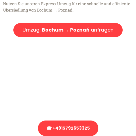
Nutzen Sie unseren Express-Umzug für eine schnelle und effiziente
Übersiedlung von Bochum → Poznań.
Umzug:
Bochum → Poznań
anfragen
Kostenlose Beratung!
Sie haben Fragen?
Sie haben Fragen zu Ihrem Transport oder benötigen eine Beratung
bezüglich Ihres Umzug?
Rufen Sie uns gerne an, unser Team aus Experten freut sich, Ihnen
kostenlos weiterzuhelfen!
☎ +4915792653325