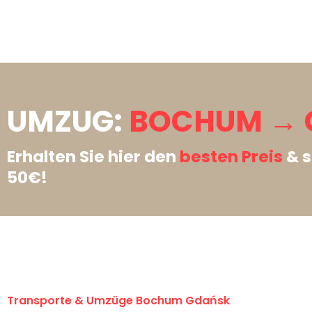
UMZUG:
BOCHUM → 
Erhalten Sie hier den
besten Preis
& s
50€!
Transporte & Umzüge Bochum Gdańsk