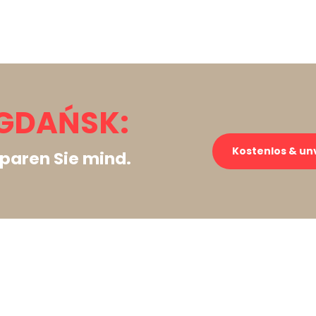
GDAŃSK:
Kostenlos & un
paren Sie mind.