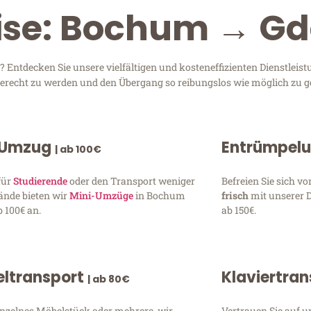
eise: Bochum → G
ntdecken Sie unsere vielfältigen und kosteneffizienten Dienstleis
 gerecht zu werden und den Übergang so reibungslos wie möglich zu ge
 Umzug
Entrümpel
| ab 100€
für
Studierende
oder den Transport weniger
Befreien Sie sich 
ände bieten wir
Mini-Umzüge
in Bochum
frisch
mit unserer 
 100€ an.
ab 150€.
ltransport
Klaviertra
| ab 80€
inzelnes Möbelstück oder mehrere, wir
Vertrauen Sie auf u