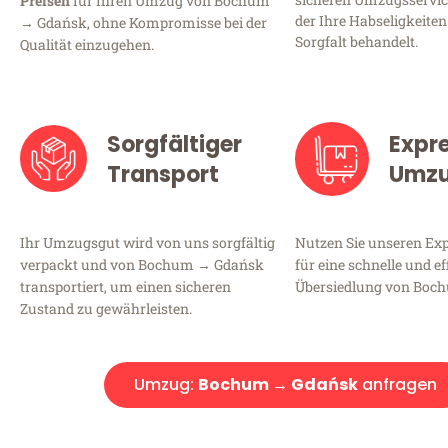
Preisen
für Ihren Umzug von Bochum
der Ihre Habseligkeiten
→ Gdańsk, ohne Kompromisse bei der
Sorgfalt behandelt.
Qualität einzugehen.
Sorgfältiger
Expr
Transport
Umz
Ihr Umzugsgut wird von uns sorgfältig
Nutzen Sie unseren E
verpackt und von Bochum → Gdańsk
für eine schnelle und ef
transportiert, um einen sicheren
Übersiedlung von Boc
Zustand zu gewährleisten.
Umzug:
Bochum → Gdańsk
anfragen