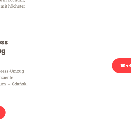
Frag
 mit höchster
Sie haben Fragen zu Ihrem
Beratung bezüglich Ihres
Rufen Sie uns gerne an, un
ess
Ihnen kostenlos weiterzuh
ug
☎ +4
xpress-Umzug
fiziente
Stattdessen eine u
hum → Gdańsk.