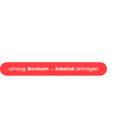
Günstiger Umzug Bochum Gda
Express-Abwicklung in unter 2
Über 15 Jahre Erfahrung mit 
Angebot erhalten in unter 30 
Umzug:
Bochum → Gdańsk
anfragen
Alle Umzugsanfragen sind zu 100% kostenlos & unverbind