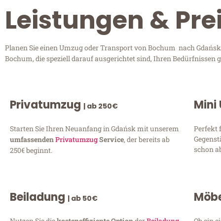
Leistungen & Pr
Planen Sie einen Umzug oder Transport von Bochum nach Gdańsk? E
Bochum, die speziell darauf ausgerichtet sind, Ihren Bedürfnissen
Privatumzug
Mini
| ab 250€
Starten Sie Ihren Neuanfang in Gdańsk mit unserem
Perfekt 
Gegenst
umfassenden
Privatumzug
Service
, der bereits ab
schon ab
250€ beginnt.
Beiladung
Möbe
| ab 50€
Nutzen Sie die
kosteneffiziente Option
der
Beiladung
Ob ein e