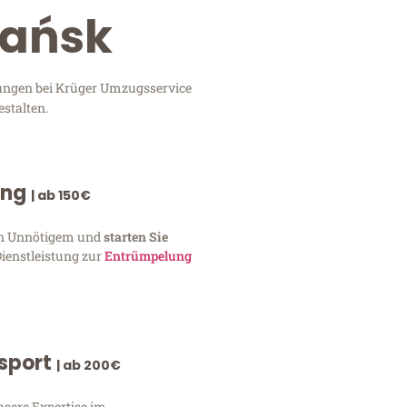
dańsk
tungen bei Krüger Umzugsservice
stalten.
ung
| ab 150€
von Unnötigem und
starten Sie
Dienstleistung zur
Entrümpelung
nsport
| ab 200€
nsere Expertise im