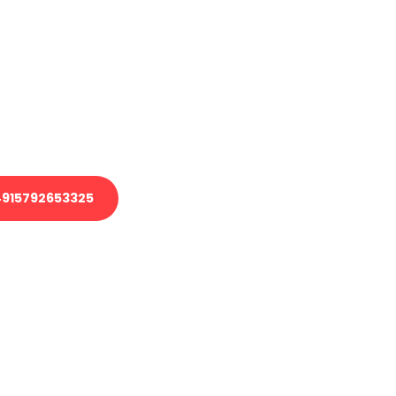
en?
 Transport oder benötigen eine
 Umzug?
ser Team aus Experten freut sich,
elfen!
915792653325
nverbindliche Anfrage senden