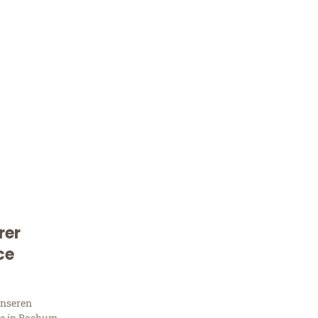
rer
Kostenlose Beratung!
ce
Sie 
unseren
e in Bochum,