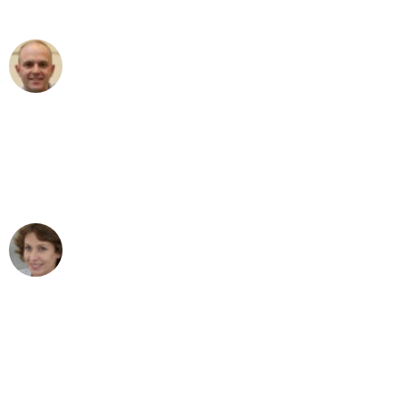
außergewöhnlichen Service!"
Frederik F.
Umzug in Bochum
"Besser hätte ich mir den Umzug von
Bochum nach Wien nicht vorstellen
können - DANKE!"
Maria W
Umzug von Bochum nach Wien
"Mein Klavier kam in unter 24 Stunden
ohne einen Kratzer an - ein
erstklassiger Service!"