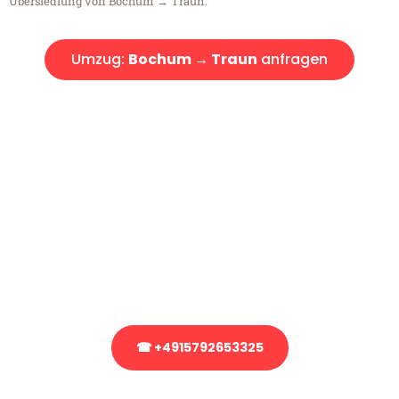
Übersiedlung von Bochum → Traun.
Umzug:
Bochum → Traun
anfragen
Kostenlose Beratung!
Sie haben Fragen?
Sie haben Fragen zu Ihrem Transport oder benötigen eine Beratung
bezüglich Ihres Umzug?
Rufen Sie uns gerne an, unser Team aus Experten freut sich, Ihnen
kostenlos weiterzuhelfen!
☎ +4915792653325
Stattdessen eine unverbindliche Anfrage senden