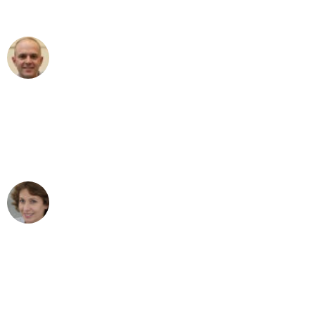
außergewöhnlichen Service!"
Frederik F.
Umzug in Bochum
"Besser hätte ich mir den Umzug von
Bochum nach Wien nicht vorstellen
können - DANKE!"
Maria W
Umzug von Bochum nach Wien
"Mein Klavier kam in unter 24 Stunden
ohne einen Kratzer an - ein
erstklassiger Service!"