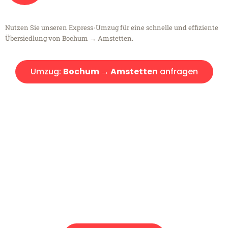
Nutzen Sie unseren Express-Umzug für eine schnelle und effiziente
Übersiedlung von Bochum → Amstetten.
Umzug:
Bochum → Amstetten
anfragen
Kostenlose Beratung!
Sie haben Fragen?
Sie haben Fragen zu Ihrem Transport oder benötigen eine Beratung
bezüglich Ihres Umzug?
Rufen Sie uns gerne an, unser Team aus Experten freut sich, Ihnen
kostenlos weiterzuhelfen!