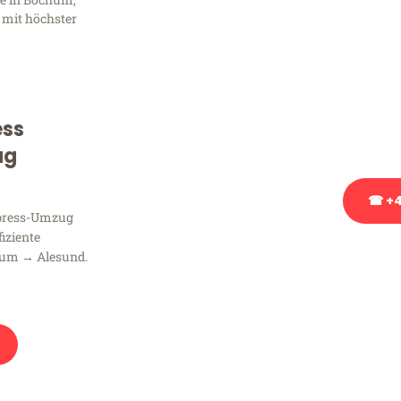
Frag
 mit höchster
Sie haben Fragen zu Ihrem
Beratung bezüglich Ihres
Rufen Sie uns gerne an, un
ess
Ihnen kostenlos weiterzuh
ug
☎ +4
xpress-Umzug
fiziente
Stattdessen eine u
hum → Alesund.