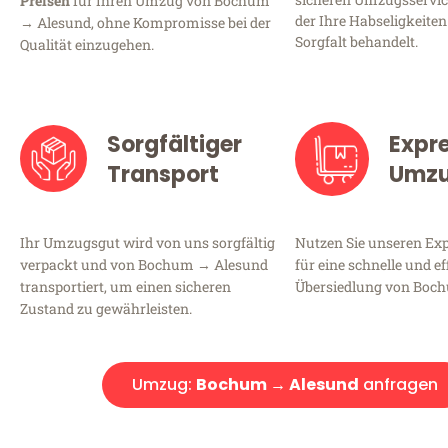
Preisen
für Ihren Umzug von Bochum
der Ihre Habseligkeiten
→ Alesund, ohne Kompromisse bei der
Sorgfalt behandelt.
Qualität einzugehen.
Sorgfältiger
Expr
Transport
Umz
Ihr Umzugsgut wird von uns sorgfältig
Nutzen Sie unseren E
verpackt und von Bochum → Alesund
für eine schnelle und ef
transportiert, um einen sicheren
Übersiedlung von Boc
Zustand zu gewährleisten.
Umzug:
Bochum → Alesund
anfragen