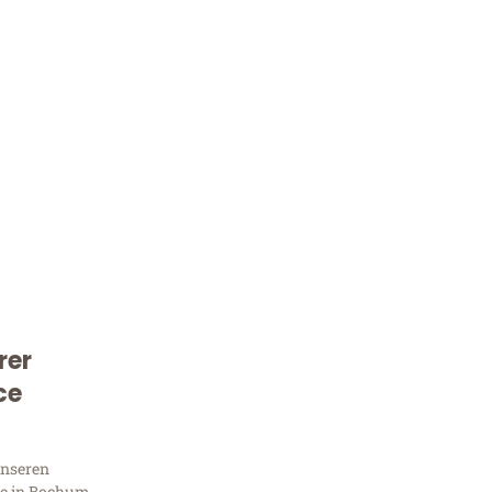
rer
Kostenlose Beratung!
ce
Sie 
unseren
e in Bochum,