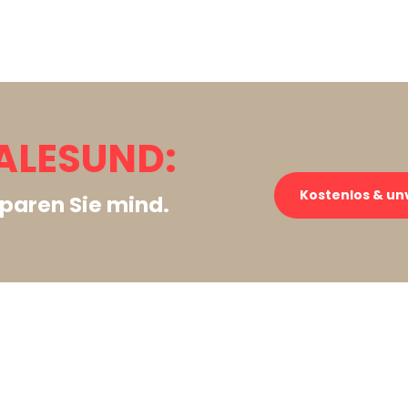
ALESUND:
Kostenlos & un
paren Sie mind.