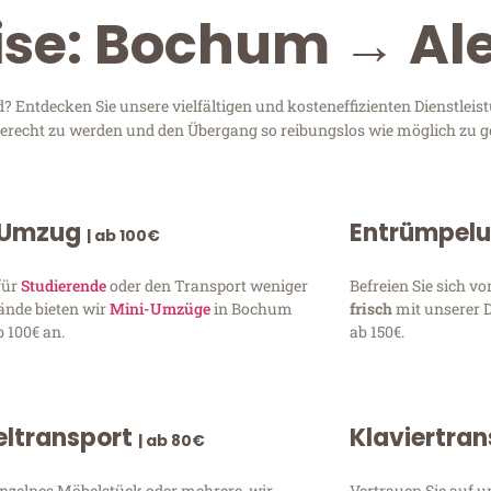
eise: Bochum → Al
Entdecken Sie unsere vielfältigen und kosteneffizienten Dienstlei
 gerecht zu werden und den Übergang so reibungslos wie möglich zu ge
 Umzug
Entrümpel
| ab 100€
für
Studierende
oder den Transport weniger
Befreien Sie sich 
ände bieten wir
Mini-Umzüge
in Bochum
frisch
mit unserer 
 100€ an.
ab 150€.
ltransport
Klaviertra
| ab 80€
inzelnes Möbelstück oder mehrere, wir
Vertrauen Sie auf u