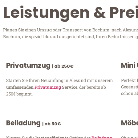
Leistungen & Pr
Planen Sie einen Umzug oder Transport von Bochum nach Alesund? 
Bochum, die speziell darauf ausgerichtet sind, Ihren Bedürfnissen
Privatumzug
Mini
| ab 250€
Starten Sie Ihren Neuanfang in Alesund mit unserem
Perfekt 
Gegenst
umfassenden
Privatumzug
Service
, der bereits ab
schon ab
250€ beginnt.
Beiladung
Möbe
| ab 50€
Nutzen Sie die
kosteneffiziente Option
der
Beiladung
Ob ein e