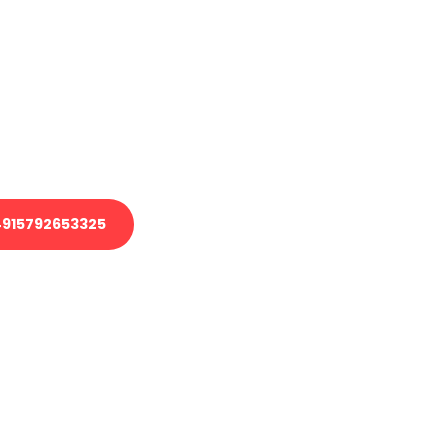
en?
 Transport oder benötigen eine
 Umzug?
ser Team aus Experten freut sich,
elfen!
915792653325
nverbindliche Anfrage senden