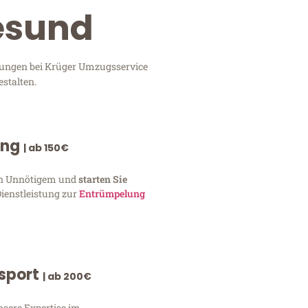
esund
stungen bei Krüger Umzugsservice
stalten.
ung
| ab 150€
von Unnötigem und
starten Sie
Dienstleistung zur
Entrümpelung
nsport
| ab 200€
nsere Expertise im