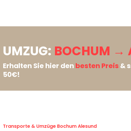
UMZUG:
BOCHUM → 
Erhalten Sie hier den
besten Preis
& s
50€!
Transporte & Umzüge Bochum Alesund