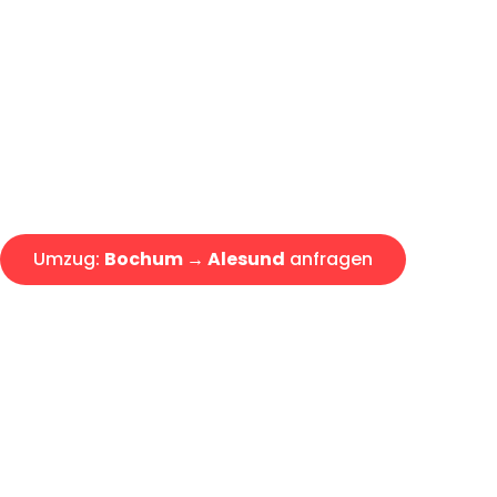
Günstiger Umzug Bochum Ales
Express-Abwicklung in unter 2
Über 15 Jahre Erfahrung mit 
Angebot erhalten in unter 30 
Umzug:
Bochum → Alesund
anfragen
Alle Umzugsanfragen sind zu 100% kostenlos & unverbind