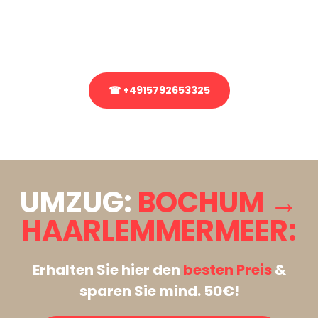
bezüglich Ihres Umzug?
Rufen Sie uns gerne an, unser Team aus Experten freut sich, Ihnen
kostenlos weiterzuhelfen!
☎ +4915792653325
Stattdessen eine unverbindliche Anfrage senden
UMZUG:
BOCHUM →
HAARLEMMERMEER:
Erhalten Sie hier den
besten Preis
&
sparen Sie mind. 50€!