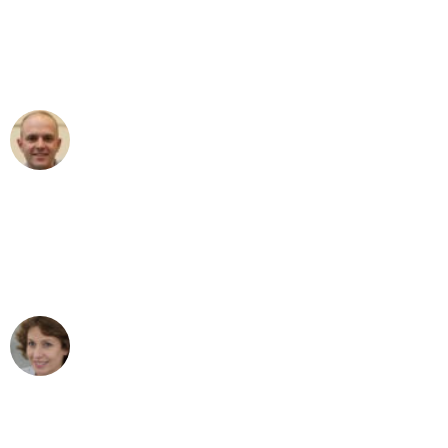
an das gesamte Team von Krüger
Umzugsservice für ihren
außergewöhnlichen Service!"
Frederik F.
Umzug in Bochum
"Besser hätte ich mir den Umzug von
Bochum nach Wien nicht vorstellen
können - DANKE!"
Maria W
Umzug von Bochum nach Wien
"Mein Klavier kam in unter 24 Stunden