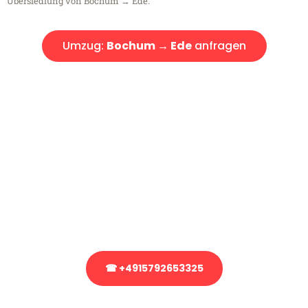
Übersiedlung von Bochum → Ede.
Umzug:
Bochum → Ede
anfragen
Kostenlose Beratung!
Sie haben Fragen?
Sie haben Fragen zu Ihrem Transport oder benötigen eine Beratung
bezüglich Ihres Umzug?
Rufen Sie uns gerne an, unser Team aus Experten freut sich, Ihnen
kostenlos weiterzuhelfen!
☎ +4915792653325
Stattdessen eine unverbindliche Anfrage senden