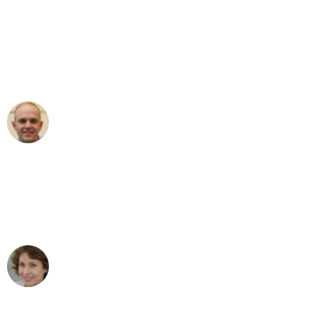
"Erste Klasse! Ein großes Dankeschön
an das gesamte Team von Krüger
Umzugsservice für ihren
außergewöhnlichen Service!"
Frederik F.
Umzug in Bochum
"Besser hätte ich mir den Umzug von
Bochum nach Wien nicht vorstellen
können - DANKE!"
Maria W
Umzug von Bochum nach Wien