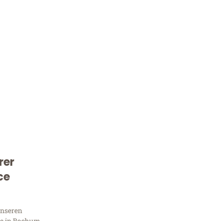
rer
Kostenlose Beratung!
ce
Sie 
unseren
e in Bochum,