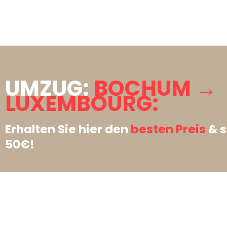
UMZUG:
BOCHUM →
LUXEMBOURG:
Erhalten Sie hier den
besten Preis
& s
50€!