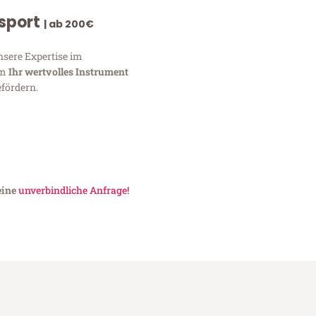
nsport
| ab 200€
nsere Expertise im
um
Ihr wertvolles Instrument
fördern.
eine
unverbindliche Anfrage!