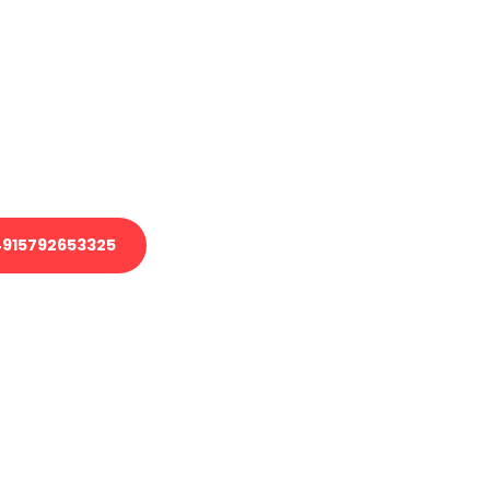
en?
 Transport oder benötigen eine
 Umzug?
ser Team aus Experten freut sich,
elfen!
915792653325
nverbindliche Anfrage senden