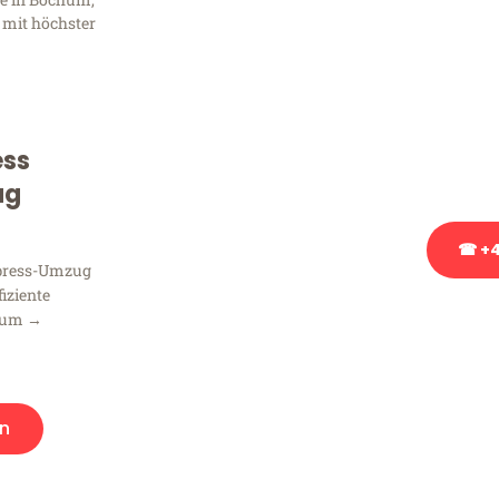
Frag
 mit höchster
Sie haben Fragen zu Ihrem
Beratung bezüglich Ihres
Rufen Sie uns gerne an, un
ess
Ihnen kostenlos weiterzuh
ug
☎ +4
xpress-Umzug
fiziente
Stattdessen eine u
hum →
n