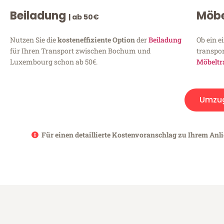
Beiladung
Möbe
| ab 50€
Nutzen Sie die
kosteneffiziente Option
der
Beiladung
Ob ein e
für Ihren Transport zwischen Bochum und
transpor
Luxembourg schon ab 50€.
Möbeltr
Umzu
Für einen detaillierte Kostenvoranschlag zu Ihrem Anl