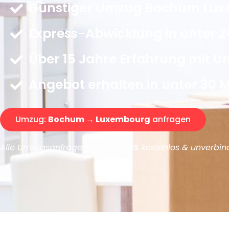
Günstiger Umzug Bochum Lux
Express-Abwicklung in unter 2
Über 15 Jahre Erfahrung mit 
Angebot erhalten in unter 30 
Umzug:
Bochum → Luxembourg
anfragen
Alle Umzugsanfragen sind zu 100% kostenlos & unverbind