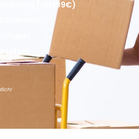
embourg (ab 199€)
4 Stunden!
Umzügen!
Minuten!
lich!