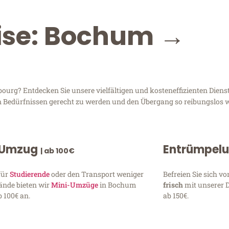
eise: Bochum →
g? Entdecken Sie unsere vielfältigen und kosteneffizienten Dienst
n Bedürfnissen gerecht zu werden und den Übergang so reibungslos w
 Umzug
Entrümpel
| ab 100€
für
Studierende
oder den Transport weniger
Befreien Sie sich 
ände bieten wir
Mini-Umzüge
in Bochum
frisch
mit unserer 
 100€ an.
ab 150€.