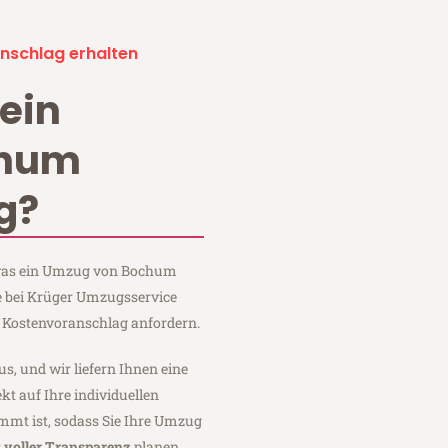
nschlag erhalten
ein
chum
g?
, was ein Umzug von Bochum
e bei Krüger Umzugsservice
 Kostenvoranschlag anfordern.
us, und wir liefern Ihnen eine
fekt auf Ihre individuellen
mmt ist, sodass Sie Ihre Umzug
t
voller Transparenz
planen