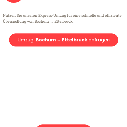
Nutzen Sie unseren Express-Umzug für eine schnelle und effiziente
Übersiedlung von Bochum → Ettelbruck.
Umzug:
Bochum → Ettelbruck
anfragen
Kostenlose Beratung!
Sie haben Fragen?
Sie haben Fragen zu Ihrem Transport oder benötigen eine Beratung
bezüglich Ihres Umzug?
Rufen Sie uns gerne an, unser Team aus Experten freut sich, Ihnen
kostenlos weiterzuhelfen!