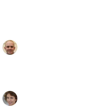
"Erste Klasse! Ein großes Dankeschön
an das gesamte Team von Krüger
Umzugsservice für ihren
außergewöhnlichen Service!"
Frederik F.
Umzug in Bochum
"Besser hätte ich mir den Umzug von
Bochum nach Wien nicht vorstellen
können - DANKE!"
Maria W
Umzug von Bochum nach Wien