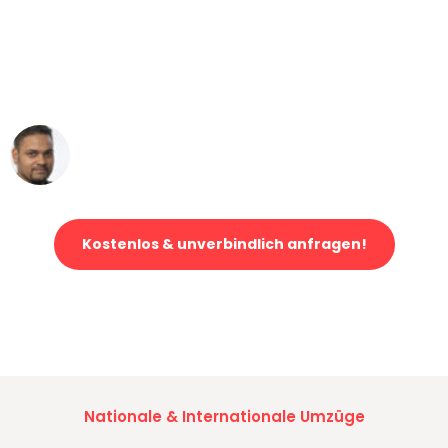
"Mein Klavier kam in unter 24 Stunden
ohne einen Kratzer an - ein
erstklassiger Service!"
Ümit Y.
Klaviertransport in Bochum
Kostenlos & unverbindlich anfragen!
Jetzt anfragen und der nächste glückliche Kunde werden. Alle
Umzugsanfragen sind zu
100% kostenlos & unverbindlich!
Nationale & Internationale Umzüge