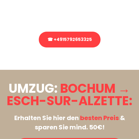
bezüglich Ihres Umzug?
Rufen Sie uns gerne an, unser Team aus Experten freut sich, Ihnen
kostenlos weiterzuhelfen!
☎ +4915792653325
Stattdessen eine unverbindliche Anfrage senden
UMZUG:
BOCHUM →
ESCH-SUR-ALZETTE:
Erhalten Sie hier den
besten Preis
&
sparen Sie mind. 50€!