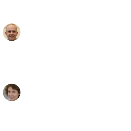
Umzugsservice für ihren
außergewöhnlichen Service!"
Frederik F.
Umzug in Bochum
"Besser hätte ich mir den Umzug von
Bochum nach Wien nicht vorstellen
können - DANKE!"
Maria W
Umzug von Bochum nach Wien
"Mein Klavier kam in unter 24 Stunden
ohne einen Kratzer an - ein