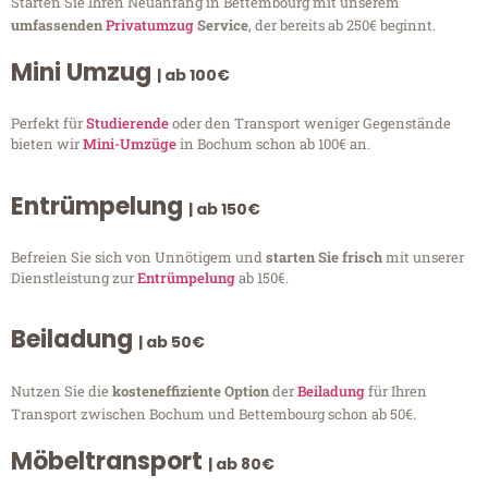
Starten Sie Ihren Neuanfang in Bettembourg mit unserem
umfassenden
Privatumzug
Service
, der bereits ab 250€ beginnt.
Mini Umzug
| ab 100€
Perfekt für
Studierende
oder den Transport weniger Gegenstände
bieten wir
Mini-Umzüge
in Bochum schon ab 100€ an.
Entrümpelung
| ab 150€
Befreien Sie sich von Unnötigem und
starten Sie frisch
mit unserer
Dienstleistung zur
Entrümpelung
ab 150€.
Beiladung
| ab 50€
Nutzen Sie die
kosteneffiziente Option
der
Beiladung
für Ihren
Transport zwischen Bochum und Bettembourg schon ab 50€.
Möbeltransport
| ab 80€