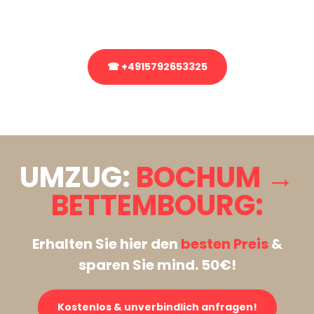
Rufen Sie uns gerne an, unser Team aus Experten freut sich, Ihnen
kostenlos weiterzuhelfen!
☎ +4915792653325
Stattdessen eine unverbindliche Anfrage senden
UMZUG:
BOCHUM →
BETTEMBOURG:
Erhalten Sie hier den
besten Preis
&
sparen Sie mind. 50€!
Kostenlos & unverbindlich anfragen!