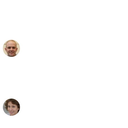
"Erste Klasse! Ein großes Dankeschön
an das gesamte Team von Krüger
Umzugsservice für ihren
außergewöhnlichen Service!"
Frederik F.
Umzug in Bochum
"Besser hätte ich mir den Umzug von
Bochum nach Wien nicht vorstellen
können - DANKE!"
Maria W
Umzug von Bochum nach Wien