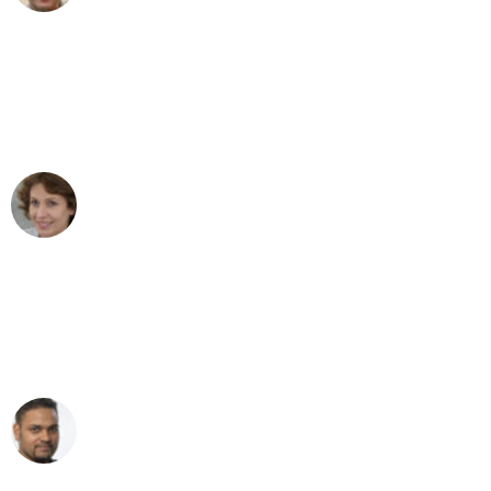
"Besser hätte ich mir den Umzug von
Bochum nach Wien nicht vorstellen
können - DANKE!"
Maria W
Umzug von Bochum nach Wien
"Mein Klavier kam in unter 24 Stunden
ohne einen Kratzer an - ein
erstklassiger Service!"
Ümit Y.
Klaviertransport in Bochum