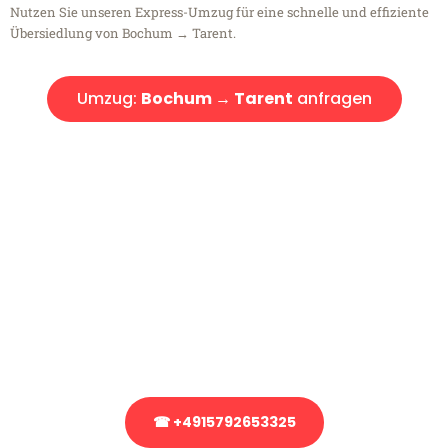
Nutzen Sie unseren Express-Umzug für eine schnelle und effiziente
Übersiedlung von Bochum → Tarent.
Umzug:
Bochum → Tarent
anfragen
Kostenlose Beratung!
Sie haben Fragen?
Sie haben Fragen zu Ihrem Transport oder benötigen eine Beratung
bezüglich Ihres Umzug?
Rufen Sie uns gerne an, unser Team aus Experten freut sich, Ihnen
kostenlos weiterzuhelfen!
☎ +4915792653325