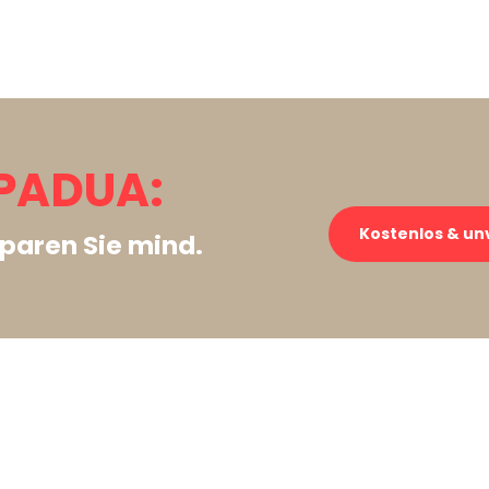
PADUA:
Kostenlos & un
paren Sie mind.