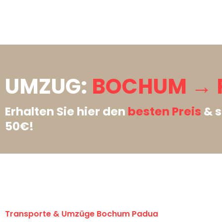
UMZUG:
BOCHUM → 
Erhalten Sie hier den
besten Preis
& s
50€!
Transporte & Umzüge Bochum Padua