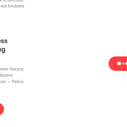
Frag
 mit höchster
Sie haben Fragen zu Ihrem
Beratung bezüglich Ihres
Rufen Sie uns gerne an, un
ess
Ihnen kostenlos weiterzuh
ug
☎ +4
xpress-Umzug
fiziente
Stattdessen eine u
hum → Padua.