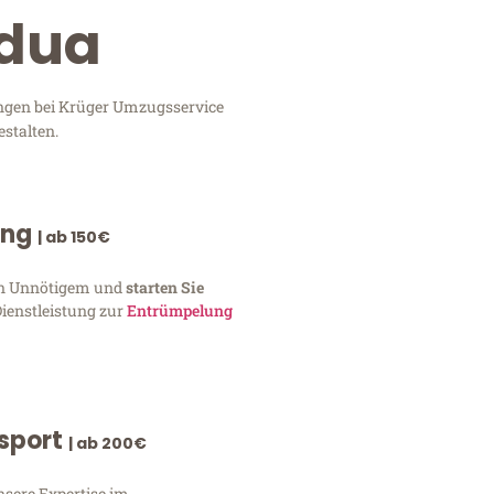
adua
ungen bei Krüger Umzugsservice
stalten.
ung
| ab 150€
von Unnötigem und
starten Sie
Dienstleistung zur
Entrümpelung
nsport
| ab 200€
nsere Expertise im