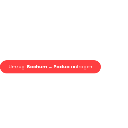
Günstiger Umzug Bochum Pad
Express-Abwicklung in unter 2
Über 15 Jahre Erfahrung mit 
Angebot erhalten in unter 30 
Umzug:
Bochum → Padua
anfragen
Alle Umzugsanfragen sind zu 100% kostenlos & unverbind