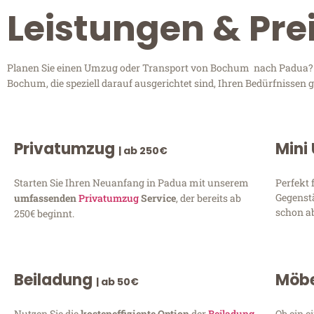
Leistungen & Pr
Planen Sie einen Umzug oder Transport von Bochum nach Padua? En
Bochum, die speziell darauf ausgerichtet sind, Ihren Bedürfnissen
Privatumzug
Mini
| ab 250€
Starten Sie Ihren Neuanfang in Padua mit unserem
Perfekt 
Gegenst
umfassenden
Privatumzug
Service
, der bereits ab
schon ab
250€ beginnt.
Beiladung
Möbe
| ab 50€
Nutzen Sie die
kosteneffiziente Option
der
Beiladung
Ob ein e