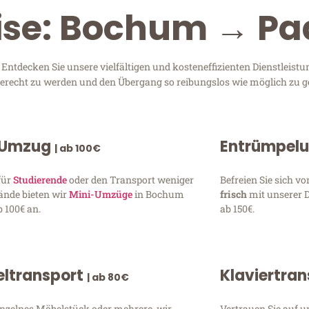
eise: Bochum → P
tdecken Sie unsere vielfältigen und kosteneffizienten Dienstleist
 gerecht zu werden und den Übergang so reibungslos wie möglich zu ge
 Umzug
Entrümpel
| ab 100€
für
Studierende
oder den Transport weniger
Befreien Sie sich 
ände bieten wir
Mini-Umzüge
in Bochum
frisch
mit unserer 
 100€ an.
ab 150€.
ltransport
Klaviertra
| ab 80€
inzelnes Möbelstück oder mehrere, wir
Vertrauen Sie auf u