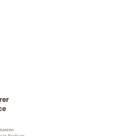
rer
Kostenlose Beratung!
ce
Sie 
unseren
e in Bochum,