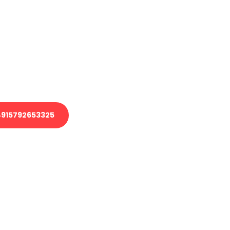
en?
 Transport oder benötigen eine
 Umzug?
ser Team aus Experten freut sich,
elfen!
915792653325
nverbindliche Anfrage senden