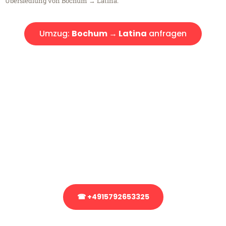
Übersiedlung von Bochum → Latina.
Umzug:
Bochum → Latina
anfragen
Kostenlose Beratung!
Sie haben Fragen?
Sie haben Fragen zu Ihrem Transport oder benötigen eine Beratung
bezüglich Ihres Umzug?
Rufen Sie uns gerne an, unser Team aus Experten freut sich, Ihnen
kostenlos weiterzuhelfen!
☎ +4915792653325
Stattdessen eine unverbindliche Anfrage senden