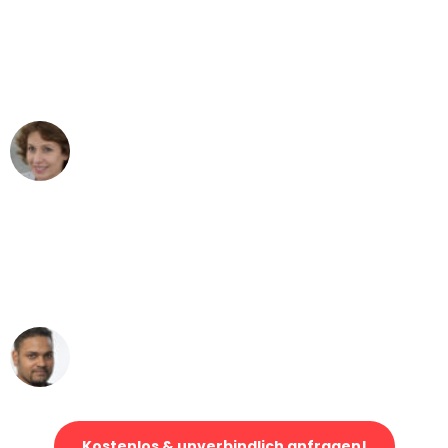
"Besser hätte ich mir den Umzug von
Bochum nach Wien nicht vorstellen
können - DANKE!"
Maria W
Umzug von Bochum nach Wien
"Mein Klavier kam in unter 24 Stunden
ohne einen Kratzer an - ein
erstklassiger Service!"
Ümit Y.
Klaviertransport in Bochum
Kostenlos & unverbindlich anfragen!