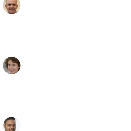
Frederik F.
Umzug in Bochum
"Besser hätte ich mir den Umzug von
Bochum nach Wien nicht vorstellen
können - DANKE!"
Maria W
Umzug von Bochum nach Wien
"Mein Klavier kam in unter 24 Stunden
ohne einen Kratzer an - ein
erstklassiger Service!"
Ümit Y.
Klaviertransport in Bochum