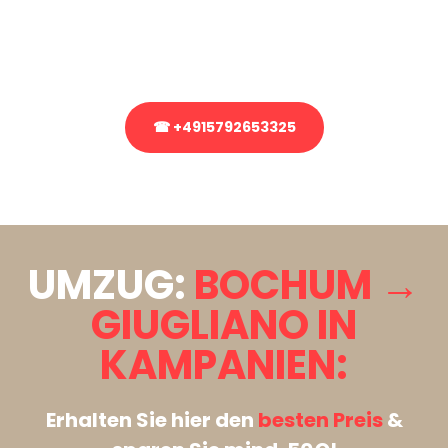
bezüglich Ihres Umzug?
Rufen Sie uns gerne an, unser Team aus Experten freut sich, Ihnen
kostenlos weiterzuhelfen!
☎ +4915792653325
Stattdessen eine unverbindliche Anfrage senden
UMZUG:
BOCHUM →
GIUGLIANO IN
KAMPANIEN:
Erhalten Sie hier den
besten Preis
&