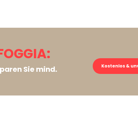
FOGGIA:
Kostenlos & un
paren Sie mind.