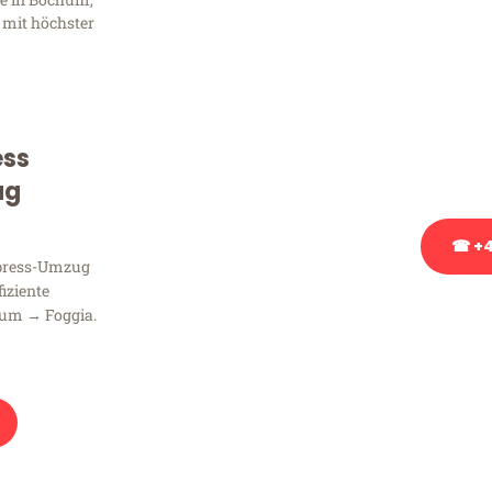
Frag
 mit höchster
Sie haben Fragen zu Ihrem
Beratung bezüglich Ihres
Rufen Sie uns gerne an, un
ess
Ihnen kostenlos weiterzuh
ug
☎ +4
xpress-Umzug
fiziente
Stattdessen eine u
hum → Foggia.