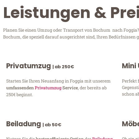
Leistungen & Pre
Planen Sie einen Umzug oder Transport von Bochum nach Foggia? E
Bochum, die speziell darauf ausgerichtet sind, Ihren Bedürfnissen
Privatumzug
Mini
| ab 250€
Starten Sie Ihren Neuanfang in Foggia mit unserem
Perfekt 
Gegenst
umfassenden
Privatumzug
Service
, der bereits ab
schon ab
250€ beginnt.
Beiladung
Möbe
| ab 50€
Nutzen Sie die
kosteneffiziente Option
der
Beiladung
Ob ein e