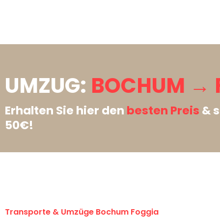
UMZUG:
BOCHUM → 
Erhalten Sie hier den
besten Preis
& s
50€!
Transporte & Umzüge Bochum Foggia