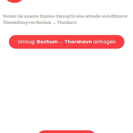
Nutzen Sie unseren Express-Umzug für eine schnelle und effiziente
Übersiedlung von Bochum → Thorshavn.
Umzug:
Bochum → Thorshavn
anfragen
Kostenlose Beratung!
Sie haben Fragen?
Sie haben Fragen zu Ihrem Transport oder benötigen eine Beratung
bezüglich Ihres Umzug?
Rufen Sie uns gerne an, unser Team aus Experten freut sich, Ihnen
kostenlos weiterzuhelfen!