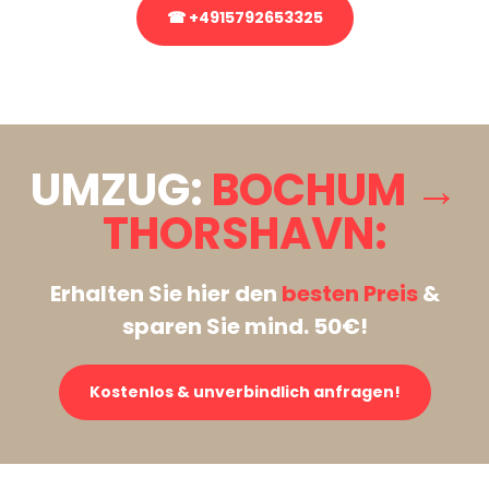
☎ +4915792653325
Stattdessen eine unverbindliche Anfrage senden
UMZUG:
BOCHUM →
THORSHAVN:
Erhalten Sie hier den
besten Preis
&
sparen Sie mind. 50€!
Kostenlos & unverbindlich anfragen!