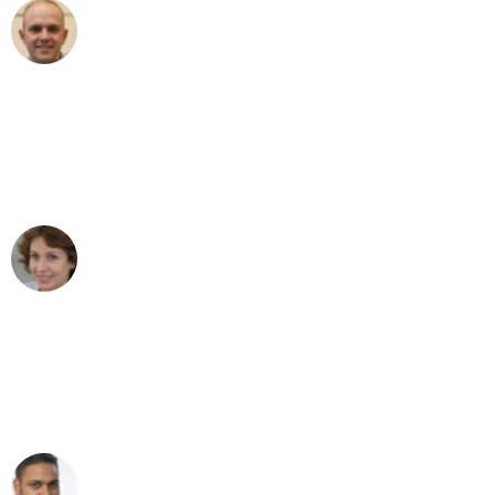
Frederik F.
Umzug in Bochum
"Besser hätte ich mir den Umzug von
Bochum nach Wien nicht vorstellen
können - DANKE!"
Maria W
Umzug von Bochum nach Wien
"Mein Klavier kam in unter 24 Stunden
ohne einen Kratzer an - ein
erstklassiger Service!"
Ümit Y.