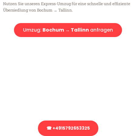
Nutzen Sie unseren Express-Umzug für eine schnelle und effiziente
Übersiedlung von Bochum → Tallinn.
Umzug:
Bochum → Tallinn
anfragen
Kostenlose Beratung!
Sie haben Fragen?
Sie haben Fragen zu Ihrem Transport oder benötigen eine Beratung
bezüglich Ihres Umzug?
Rufen Sie uns gerne an, unser Team aus Experten freut sich, Ihnen
kostenlos weiterzuhelfen!
☎ +4915792653325