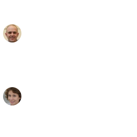
Umzugsservice für ihren
außergewöhnlichen Service!"
Frederik F.
Umzug in Bochum
"Besser hätte ich mir den Umzug von
Bochum nach Wien nicht vorstellen
können - DANKE!"
Maria W
Umzug von Bochum nach Wien
"Mein Klavier kam in unter 24 Stunden
ohne einen Kratzer an - ein