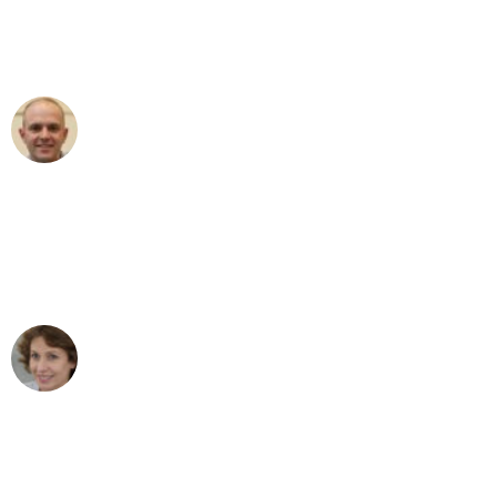
Umzugsservice für ihren
außergewöhnlichen Service!"
Frederik F.
Umzug in Bochum
"Besser hätte ich mir den Umzug von
Bochum nach Wien nicht vorstellen
können - DANKE!"
Maria W
Umzug von Bochum nach Wien
"Mein Klavier kam in unter 24 Stunden
ohne einen Kratzer an - ein