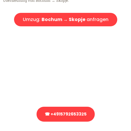
Übersiedlung von Bochum → Skopje.
Umzug:
Bochum → Skopje
anfragen
Kostenlose Beratung!
Sie haben Fragen?
Sie haben Fragen zu Ihrem Transport oder benötigen eine Beratung
bezüglich Ihres Umzug?
Rufen Sie uns gerne an, unser Team aus Experten freut sich, Ihnen
kostenlos weiterzuhelfen!
☎ +4915792653325
Stattdessen eine unverbindliche Anfrage senden