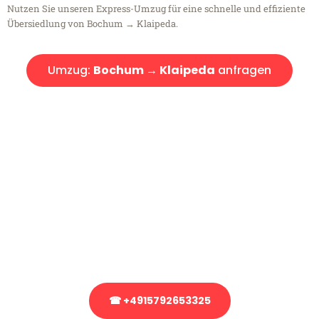
Nutzen Sie unseren Express-Umzug für eine schnelle und effiziente
Übersiedlung von Bochum → Klaipeda.
Umzug:
Bochum → Klaipeda
anfragen
Kostenlose Beratung!
Sie haben Fragen?
Sie haben Fragen zu Ihrem Transport oder benötigen eine Beratung
bezüglich Ihres Umzug?
Rufen Sie uns gerne an, unser Team aus Experten freut sich, Ihnen
kostenlos weiterzuhelfen!
☎ +4915792653325