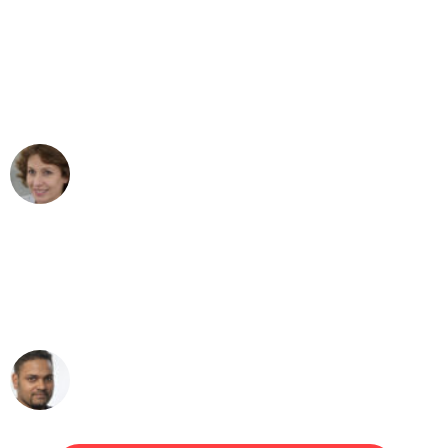
"Besser hätte ich mir den Umzug von
Bochum nach Wien nicht vorstellen
können - DANKE!"
Maria W
Umzug von Bochum nach Wien
"Mein Klavier kam in unter 24 Stunden
ohne einen Kratzer an - ein
erstklassiger Service!"
Ümit Y.
Klaviertransport in Bochum