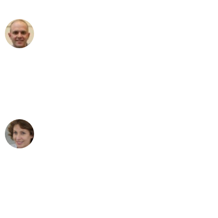
außergewöhnlichen Service!"
Frederik F.
Umzug in Bochum
"Besser hätte ich mir den Umzug von
Bochum nach Wien nicht vorstellen
können - DANKE!"
Maria W
Umzug von Bochum nach Wien
"Mein Klavier kam in unter 24 Stunden
ohne einen Kratzer an - ein
erstklassiger Service!"