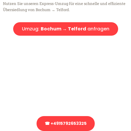
Nutzen Sie unseren Express-Umzug für eine schnelle und effiziente
Übersiedlung von Bochum → Telford.
Umzug:
Bochum → Telford
anfragen
Kostenlose Beratung!
Sie haben Fragen?
Sie haben Fragen zu Ihrem Transport oder benötigen eine Beratung
bezüglich Ihres Umzug?
Rufen Sie uns gerne an, unser Team aus Experten freut sich, Ihnen
kostenlos weiterzuhelfen!
☎ +4915792653325