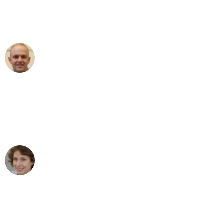
Umzugsservice für ihren
außergewöhnlichen Service!"
Frederik F.
Umzug in Bochum
"Besser hätte ich mir den Umzug von
Bochum nach Wien nicht vorstellen
können - DANKE!"
Maria W
Umzug von Bochum nach Wien
"Mein Klavier kam in unter 24 Stunden
ohne einen Kratzer an - ein