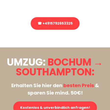
Rufen Sie uns gerne an, unser Team aus Experten freut sich, Ihnen
kostenlos weiterzuhelfen!
☎ +4915792653325
Stattdessen eine unverbindliche Anfrage senden
UMZUG:
BOCHUM →
SOUTHAMPTON:
Erhalten Sie hier den
besten Preis
&
sparen Sie mind. 50€!
Kostenlos & unverbindlich anfragen!