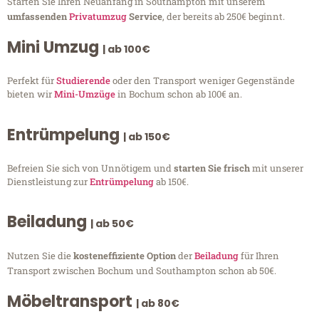
Starten Sie Ihren Neuanfang in Southampton mit unserem
umfassenden
Privatumzug
Service
, der bereits ab 250€ beginnt.
Mini Umzug
| ab 100€
Perfekt für
Studierende
oder den Transport weniger Gegenstände
bieten wir
Mini-Umzüge
in Bochum schon ab 100€ an.
Entrümpelung
| ab 150€
Befreien Sie sich von Unnötigem und
starten Sie frisch
mit unserer
Dienstleistung zur
Entrümpelung
ab 150€.
Beiladung
| ab 50€
Nutzen Sie die
kosteneffiziente Option
der
Beiladung
für Ihren
Transport zwischen Bochum und Southampton schon ab 50€.
Möbeltransport
| ab 80€