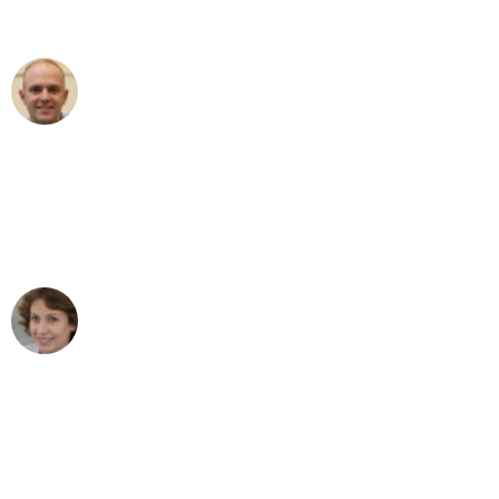
außergewöhnlichen Service!"
Frederik F.
Umzug in Bochum
"Besser hätte ich mir den Umzug von
Bochum nach Wien nicht vorstellen
können - DANKE!"
Maria W
Umzug von Bochum nach Wien
"Mein Klavier kam in unter 24 Stunden
ohne einen Kratzer an - ein
erstklassiger Service!"