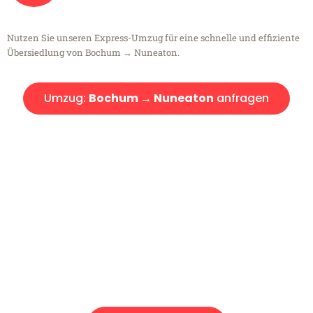
Nutzen Sie unseren Express-Umzug für eine schnelle und effiziente
Übersiedlung von Bochum → Nuneaton.
Umzug:
Bochum → Nuneaton
anfragen
Kostenlose Beratung!
Sie haben Fragen?
Sie haben Fragen zu Ihrem Transport oder benötigen eine Beratung
bezüglich Ihres Umzug?
Rufen Sie uns gerne an, unser Team aus Experten freut sich, Ihnen
kostenlos weiterzuhelfen!