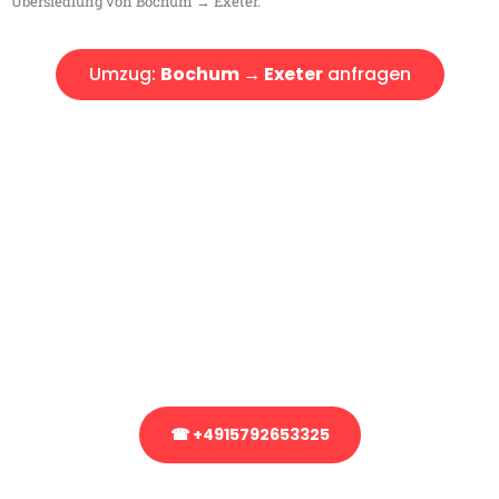
Übersiedlung von Bochum → Exeter.
Umzug:
Bochum → Exeter
anfragen
Kostenlose Beratung!
Sie haben Fragen?
Sie haben Fragen zu Ihrem Transport oder benötigen eine Beratung
bezüglich Ihres Umzug?
Rufen Sie uns gerne an, unser Team aus Experten freut sich, Ihnen
kostenlos weiterzuhelfen!
☎ +4915792653325
Stattdessen eine unverbindliche Anfrage senden