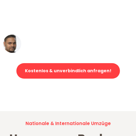
"Mein Klavier kam in unter 24 Stunden
ohne einen Kratzer an - ein
erstklassiger Service!"
Ümit Y.
Klaviertransport in Bochum
Kostenlos & unverbindlich anfragen!
Jetzt anfragen und der nächste glückliche Kunde werden. Alle
Umzugsanfragen sind zu
100% kostenlos & unverbindlich!
Nationale & Internationale Umzüge