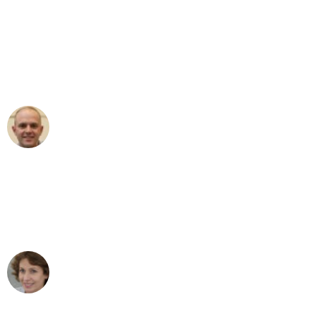
"Erste Klasse! Ein großes Dankeschön
an das gesamte Team von Krüger
Umzugsservice für ihren
außergewöhnlichen Service!"
Frederik F.
Umzug in Bochum
"Besser hätte ich mir den Umzug von
Bochum nach Wien nicht vorstellen
können - DANKE!"
Maria W
Umzug von Bochum nach Wien