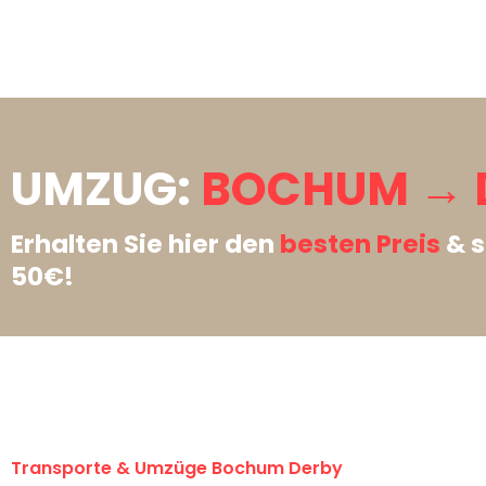
UMZUG:
BOCHUM → 
Erhalten Sie hier den
besten Preis
& s
50€!
Transporte & Umzüge Bochum Derby