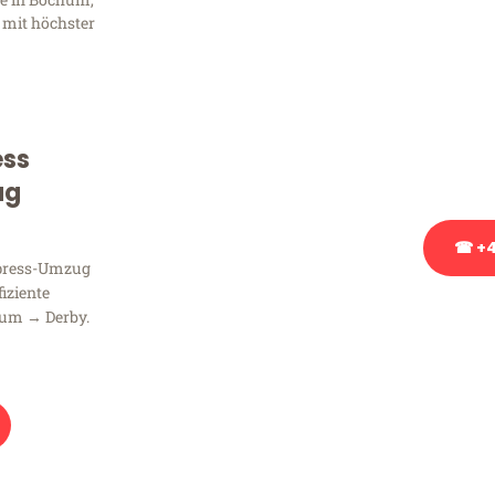
Frag
 mit höchster
Sie haben Fragen zu Ihrem
Beratung bezüglich Ihres
Rufen Sie uns gerne an, un
ess
Ihnen kostenlos weiterzuh
ug
☎ +4
xpress-Umzug
fiziente
Stattdessen eine u
hum → Derby.