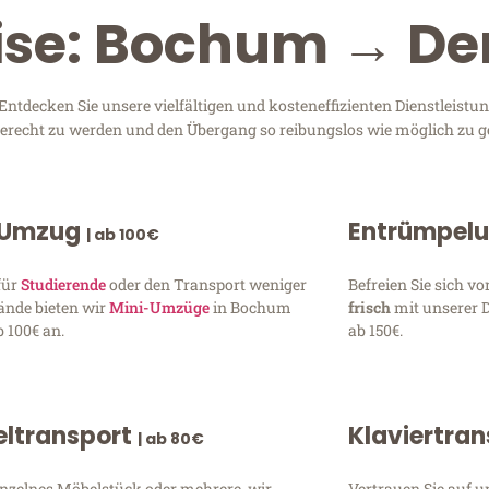
eise: Bochum → De
tdecken Sie unsere vielfältigen und kosteneffizienten Dienstleistu
 gerecht zu werden und den Übergang so reibungslos wie möglich zu ge
 Umzug
Entrümpel
| ab 100€
für
Studierende
oder den Transport weniger
Befreien Sie sich 
ände bieten wir
Mini-Umzüge
in Bochum
frisch
mit unserer 
 100€ an.
ab 150€.
ltransport
Klaviertra
| ab 80€
inzelnes Möbelstück oder mehrere, wir
Vertrauen Sie auf u