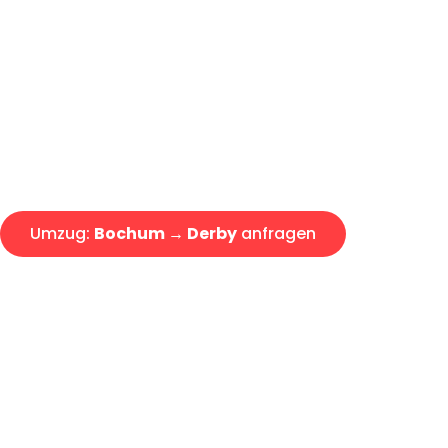
Günstiger Umzug Bochum Derb
Express-Abwicklung in unter 2
Über 15 Jahre Erfahrung mit 
Angebot erhalten in unter 30 
Umzug:
Bochum → Derby
anfragen
Alle Umzugsanfragen sind zu 100% kostenlos & unverbind