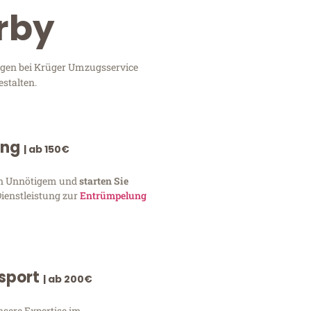
rby
ngen bei Krüger Umzugsservice
stalten.
ung
| ab 150€
von Unnötigem und
starten Sie
Dienstleistung zur
Entrümpelung
nsport
| ab 200€
nsere Expertise im