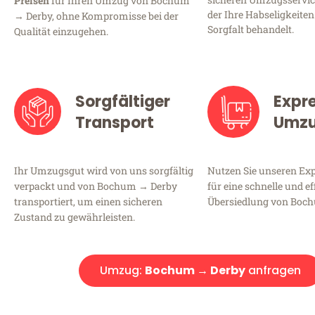
Preisen
für Ihren Umzug von Bochum
der Ihre Habseligkeiten
→ Derby, ohne Kompromisse bei der
Sorgfalt behandelt.
Qualität einzugehen.
Sorgfältiger
Expr
Transport
Umz
Ihr Umzugsgut wird von uns sorgfältig
Nutzen Sie unseren E
verpackt und von Bochum → Derby
für eine schnelle und ef
transportiert, um einen sicheren
Übersiedlung von Boc
Zustand zu gewährleisten.
Umzug:
Bochum → Derby
anfragen