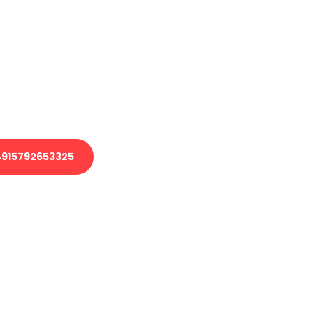
en?
 Transport oder benötigen eine
 Umzug?
ser Team aus Experten freut sich,
elfen!
915792653325
nverbindliche Anfrage senden