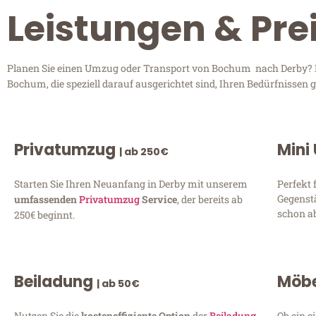
Leistungen & Pr
Planen Sie einen Umzug oder Transport von Bochum nach Derby? En
Bochum, die speziell darauf ausgerichtet sind, Ihren Bedürfnissen
Privatumzug
Mini
| ab 250€
Starten Sie Ihren Neuanfang in Derby mit unserem
Perfekt 
Gegenst
umfassenden
Privatumzug
Service
, der bereits ab
schon ab
250€ beginnt.
Beiladung
Möbe
| ab 50€
Nutzen Sie die
kosteneffiziente Option
der
Beiladung
Ob ein e