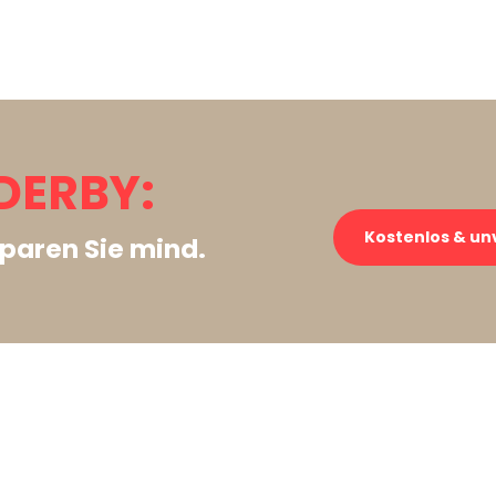
DERBY:
Kostenlos & un
paren Sie mind.