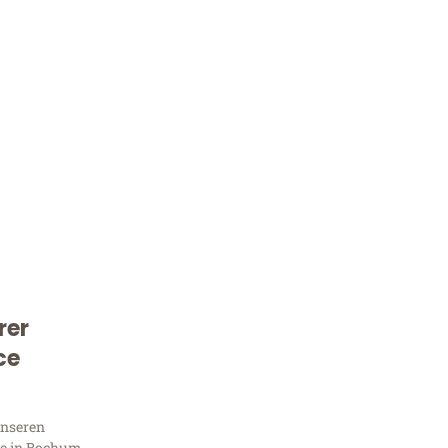
rer
Kostenlose Beratung!
ce
Sie 
unseren
e in Bochum,