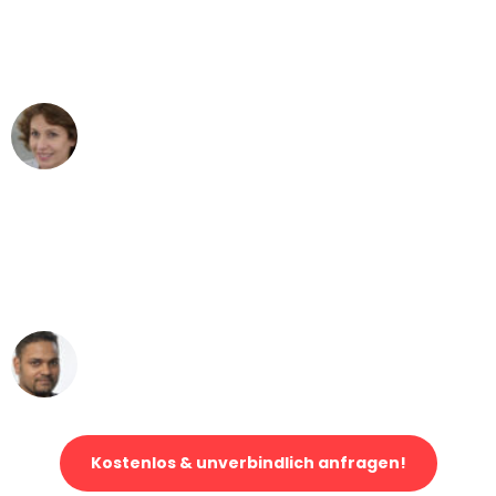
Bochum nach Wien nicht vorstellen
können - DANKE!"
Maria W
Umzug von Bochum nach Wien
"Mein Klavier kam in unter 24 Stunden
ohne einen Kratzer an - ein
erstklassiger Service!"
Ümit Y.
Klaviertransport in Bochum
Kostenlos & unverbindlich anfragen!