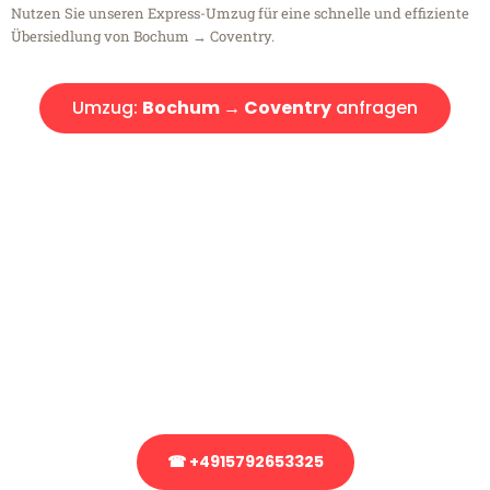
Nutzen Sie unseren Express-Umzug für eine schnelle und effiziente
Übersiedlung von Bochum → Coventry.
Umzug:
Bochum → Coventry
anfragen
Kostenlose Beratung!
Sie haben Fragen?
Sie haben Fragen zu Ihrem Transport oder benötigen eine Beratung
bezüglich Ihres Umzug?
Rufen Sie uns gerne an, unser Team aus Experten freut sich, Ihnen
kostenlos weiterzuhelfen!
☎ +4915792653325