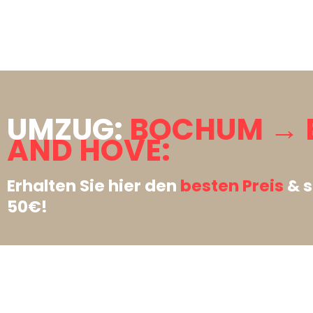
UMZUG:
BOCHUM → 
AND HOVE:
Erhalten Sie hier den
besten Preis
& s
50€!