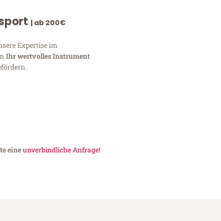
nsport
| ab 200€
nsere Expertise im
um
Ihr wertvolles Instrument
fördern.
te eine
unverbindliche Anfrage!