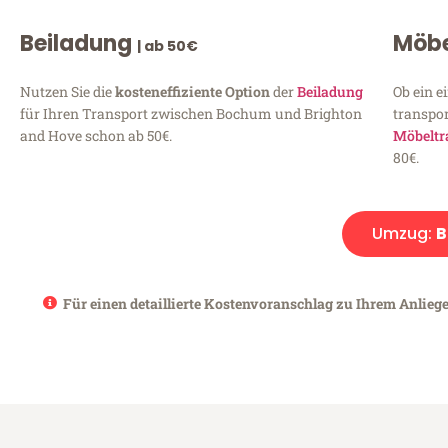
Beiladung
Möbe
| ab 50€
Nutzen Sie die
kosteneffiziente Option
der
Beiladung
Ob ein e
für Ihren Transport zwischen Bochum und Brighton
transpor
and Hove schon ab 50€.
Möbeltr
80€.
Umzug:
B
Für einen detaillierte Kostenvoranschlag zu Ihrem Anlieg