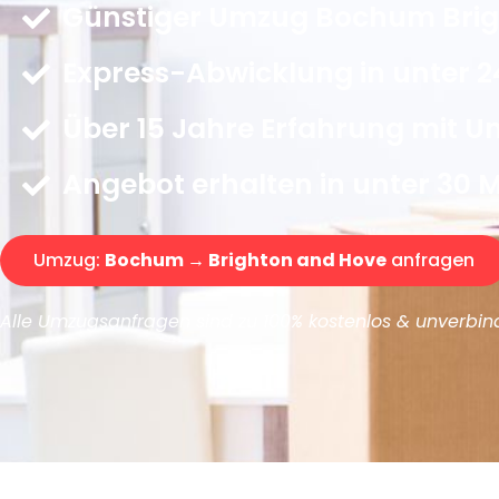
Günstiger Umzug Bochum Brig
Express-Abwicklung in unter 2
Über 15 Jahre Erfahrung mit 
Angebot erhalten in unter 30 
Umzug:
Bochum → Brighton and Hove
anfragen
Alle Umzugsanfragen sind zu 100% kostenlos & unverbind