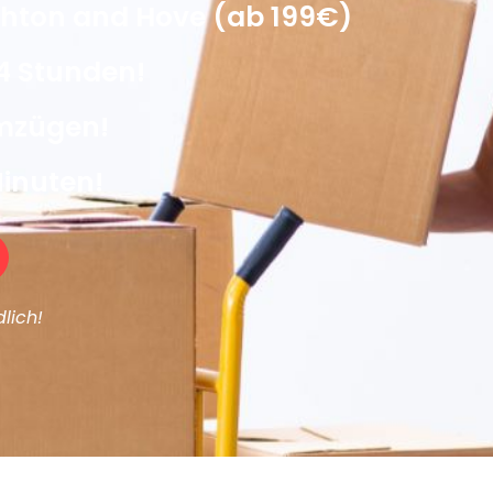
hton and Hove (ab 199€)
4 Stunden!
Umzügen!
Minuten!
lich!