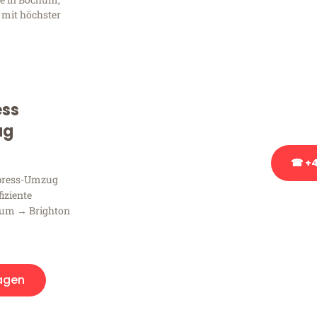
Frag
 mit höchster
Sie haben Fragen zu Ihrem
Beratung bezüglich Ihres
Rufen Sie uns gerne an, un
ess
Ihnen kostenlos weiterzuh
ug
☎ +4
xpress-Umzug
fiziente
Stattdessen eine u
hum → Brighton
agen