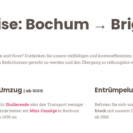
ise: Bochum → Br
nd Hove? Entdecken Sie unsere vielfältigen und kosteneffizienten 
n Bedürfnissen gerecht zu werden und den Übergang so reibungslos w
 Umzug
Entrümpel
| ab 100€
für
Studierende
oder den Transport weniger
Befreien Sie sich 
ände bieten wir
Mini-Umzüge
in Bochum
frisch
mit unserer 
 100€ an.
ab 150€.