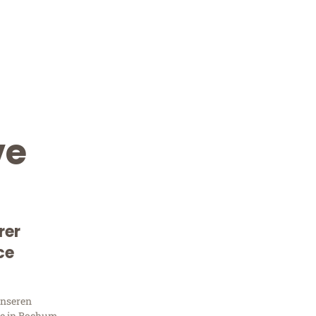
ve
rer
Kostenlose Beratung!
ce
Sie 
unseren
e in Bochum,