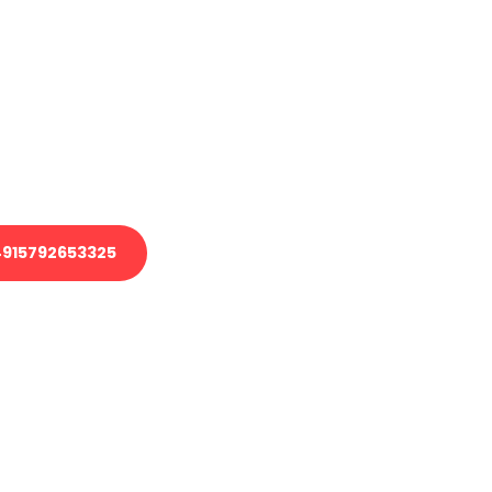
en?
 Transport oder benötigen eine
 Umzug?
ser Team aus Experten freut sich,
elfen!
915792653325
nverbindliche Anfrage senden