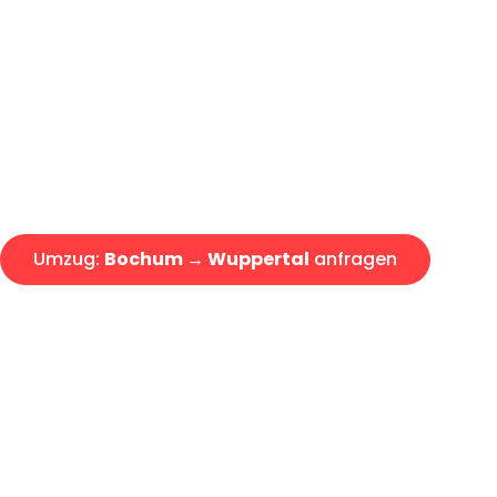
Günstiger Umzug Bochum Wup
Express-Abwicklung in unter 2
Über 15 Jahre Erfahrung mit 
Angebot erhalten in unter 30 
Umzug:
Bochum → Wuppertal
anfragen
Alle Umzugsanfragen sind zu 100% kostenlos & unverbind