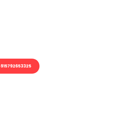
en?
 Transport oder benötigen eine
 Umzug?
ser Team aus Experten freut sich,
elfen!
915792653325
nverbindliche Anfrage senden