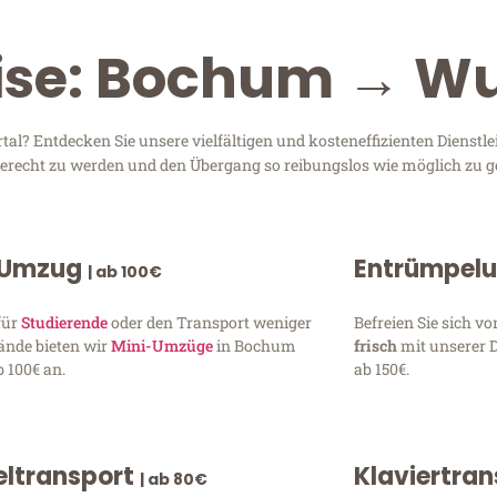
eise: Bochum → W
? Entdecken Sie unsere vielfältigen und kosteneffizienten Dienstl
 gerecht zu werden und den Übergang so reibungslos wie möglich zu ge
 Umzug
Entrümpel
| ab 100€
für
Studierende
oder den Transport weniger
Befreien Sie sich 
ände bieten wir
Mini-Umzüge
in Bochum
frisch
mit unserer 
 100€ an.
ab 150€.
ltransport
Klaviertra
| ab 80€