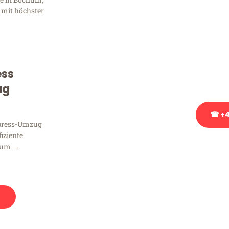
Frag
 mit höchster
Sie haben Fragen zu Ihrem
Beratung bezüglich Ihres
Rufen Sie uns gerne an, un
ess
Ihnen kostenlos weiterzuh
ug
☎ +4
xpress-Umzug
fiziente
Stattdessen eine u
hum →
n