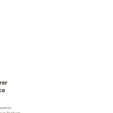
rer
Kostenlose Beratung!
ce
Sie 
unseren
e in Bochum,