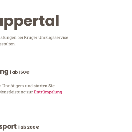
uppertal
eistungen bei Krüger Umzugsservice
stalten.
ung
| ab 150€
von Unnötigem und
starten Sie
Dienstleistung zur
Entrümpelung
nsport
| ab 200€