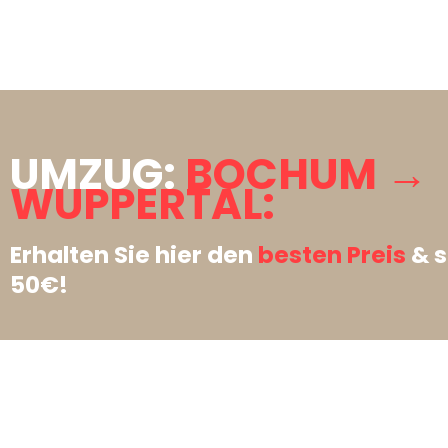
UMZUG:
BOCHUM →
WUPPERTAL:
Erhalten Sie hier den
besten Preis
& s
50€!