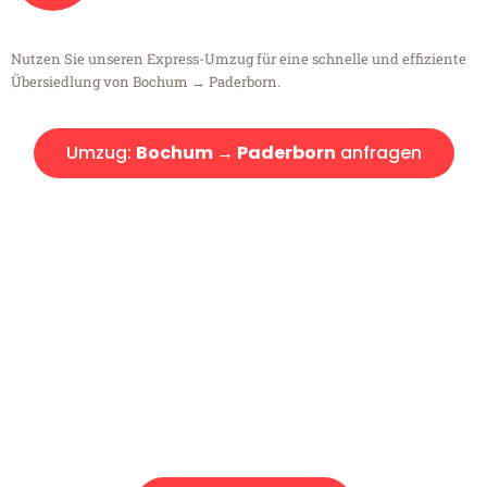
Nutzen Sie unseren Express-Umzug für eine schnelle und effiziente
Übersiedlung von Bochum → Paderborn.
Umzug:
Bochum → Paderborn
anfragen
Kostenlose Beratung!
Sie haben Fragen?
Sie haben Fragen zu Ihrem Transport oder benötigen eine Beratung
bezüglich Ihres Umzug?
Rufen Sie uns gerne an, unser Team aus Experten freut sich, Ihnen
kostenlos weiterzuhelfen!