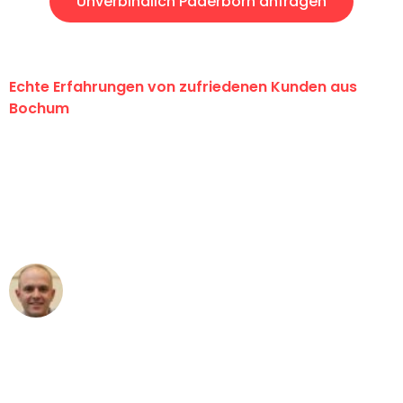
Unverbindlich Paderborn anfragen
Echte Erfahrungen von zufriedenen Kunden aus
Bochum
"Erste Klasse! Ein großes Dankeschön
an das gesamte Team von Krüger
Umzugsservice für ihren
außergewöhnlichen Service!"
Frederik F.
Umzug in Bochum
"Besser hätte ich mir den Umzug von
Bochum nach Wien nicht vorstellen