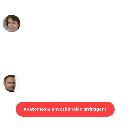
können - DANKE!"
Maria W
Umzug von Bochum nach Wien
"Mein Klavier kam in unter 24 Stunden
ohne einen Kratzer an - ein
erstklassiger Service!"
Ümit Y.
Klaviertransport in Bochum
Kostenlos & unverbindlich anfragen!
Jetzt anfragen und der nächste glückliche Kunde werden. Alle