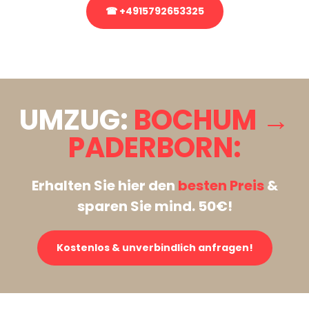
☎ +4915792653325
Stattdessen eine unverbindliche Anfrage senden
UMZUG:
BOCHUM →
PADERBORN:
Erhalten Sie hier den
besten Preis
&
sparen Sie mind. 50€!
Kostenlos & unverbindlich anfragen!