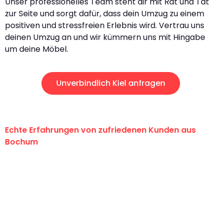
Unser professionelles Team steht dir mit Rat und Tat
zur Seite und sorgt dafür, dass dein Umzug zu einem
positiven und stressfreien Erlebnis wird. Vertrau uns
deinen Umzug an und wir kümmern uns mit Hingabe
um deine Möbel.
Unverbindlich Kiel anfragen
Echte Erfahrungen von zufriedenen Kunden aus
Bochum
"Erste Klasse! Ein großes Dankeschön
an das gesamte Team von Krüger
Umzugsservice für ihren
außergewöhnlichen Service!"