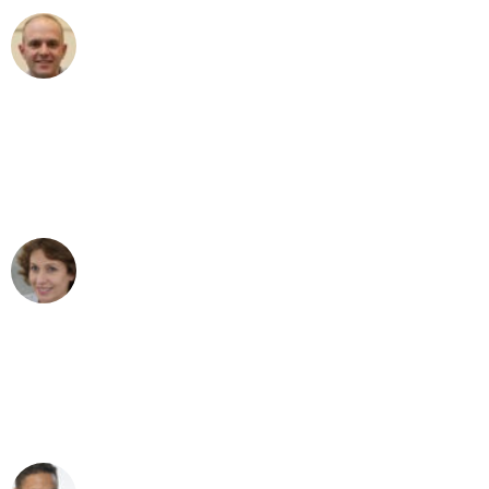
Frederik F.
Umzug in Bochum
"Besser hätte ich mir den Umzug von
Bochum nach Wien nicht vorstellen
können - DANKE!"
Maria W
Umzug von Bochum nach Wien
"Mein Klavier kam in unter 24 Stunden
ohne einen Kratzer an - ein
erstklassiger Service!"