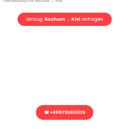
Übersiedlung von Bochum → Kiel.
Umzug:
Bochum → Kiel
anfragen
Kostenlose Beratung!
Sie haben Fragen?
Sie haben Fragen zu Ihrem Transport oder benötigen eine Beratung
bezüglich Ihres Umzug?
Rufen Sie uns gerne an, unser Team aus Experten freut sich, Ihnen
kostenlos weiterzuhelfen!
☎ +4915792653325
Stattdessen eine unverbindliche Anfrage senden