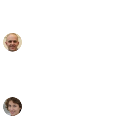
an das gesamte Team von Krüger
Umzugsservice für ihren
außergewöhnlichen Service!"
Frederik F.
Umzug in Bochum
"Besser hätte ich mir den Umzug von
Bochum nach Wien nicht vorstellen
können - DANKE!"
Maria W
Umzug von Bochum nach Wien
"Mein Klavier kam in unter 24 Stunden