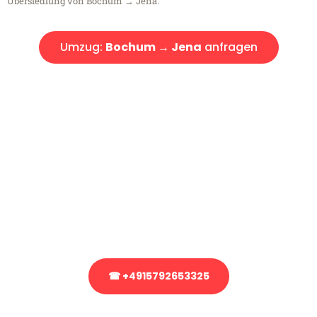
Übersiedlung von Bochum → Jena.
Umzug:
Bochum → Jena
anfragen
Kostenlose Beratung!
Sie haben Fragen?
Sie haben Fragen zu Ihrem Transport oder benötigen eine Beratung
bezüglich Ihres Umzug?
Rufen Sie uns gerne an, unser Team aus Experten freut sich, Ihnen
kostenlos weiterzuhelfen!
☎ +4915792653325
Stattdessen eine unverbindliche Anfrage senden