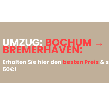
UMZUG:
BOCHUM →
BREMERHAVEN:
Erhalten Sie hier den
besten Preis
& s
50€!