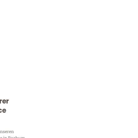
rer
Kostenlose Beratung!
ce
Sie 
unseren
e in Bochum,