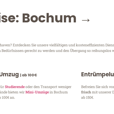
eise: Bochum →
en? Entdecken Sie unsere vielfältigen und kosteneffizienten Diens
n Bedürfnissen gerecht zu werden und den Übergang so reibungslos w
 Umzug
Entrümpel
| ab 100€
für
Studierende
oder den Transport weniger
Befreien Sie sich 
ände bieten wir
Mini-Umzüge
in Bochum
frisch
mit unserer 
 100€ an.
ab 150€.