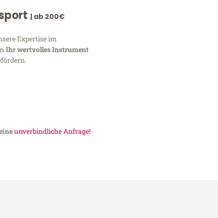
nsport
| ab 200€
nsere Expertise im
um
Ihr wertvolles Instrument
fördern.
 eine
unverbindliche Anfrage!