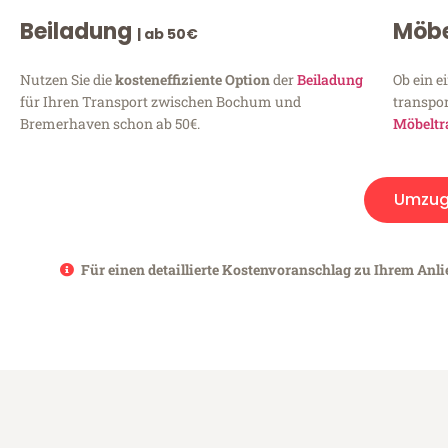
Beiladung
Möbe
| ab 50€
Nutzen Sie die
kosteneffiziente Option
der
Beiladung
Ob ein e
für Ihren Transport zwischen Bochum und
transpor
Bremerhaven schon ab 50€.
Möbeltr
Umzug
Für einen detaillierte Kostenvoranschlag zu Ihrem Anl