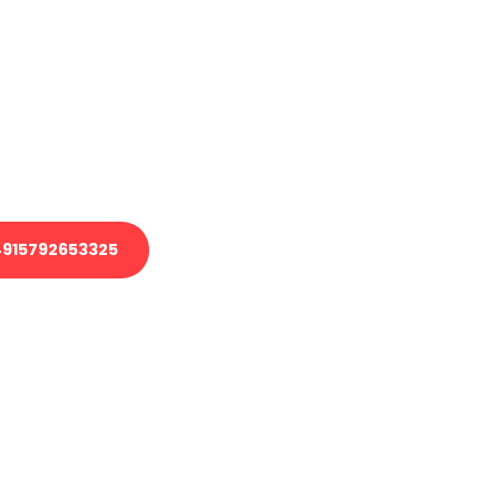
en?
 Transport oder benötigen eine
 Umzug?
ser Team aus Experten freut sich,
elfen!
915792653325
nverbindliche Anfrage senden