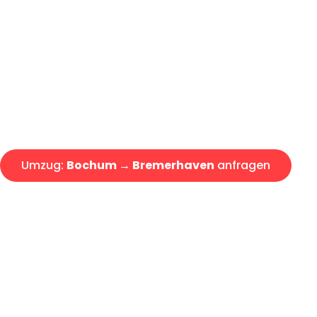
Günstiger Umzug Bochum Bre
Express-Abwicklung in unter 2
Über 15 Jahre Erfahrung mit 
Angebot erhalten in unter 30 
Umzug:
Bochum → Bremerhaven
anfragen
Alle Umzugsanfragen sind zu 100% kostenlos & unverbind