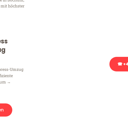
Frag
 mit höchster
Sie haben Fragen zu Ihrem
Beratung bezüglich Ihres
Rufen Sie uns gerne an, un
ess
Ihnen kostenlos weiterzuh
ug
☎ +4
xpress-Umzug
fiziente
Stattdessen eine u
hum →
en