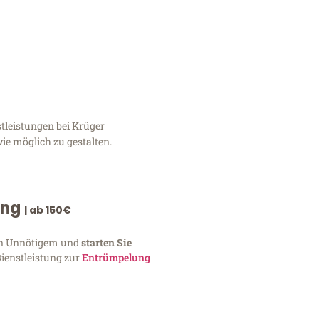
tleistungen bei Krüger
ie möglich zu gestalten.
ung
| ab 150€
von Unnötigem und
starten Sie
Dienstleistung zur
Entrümpelung