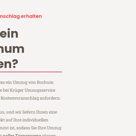
nschlag erhalten
ein
chum
en?
, was ein Umzug von Bochum
e bei Krüger Umzugsservice
 Kostenvoranschlag anfordern.
us, und wir liefern Ihnen eine
fekt auf Ihre individuellen
mmt ist, sodass Sie Ihre Umzug
it
voller Transparenz
planen